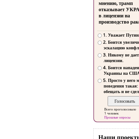
мнению, трамп
отказывает УКР
в лицензии на
производство рак
1. Уважает Путин
2. Боится увелич
эскалацию конфл
3. Никому не дает
лицензии.
4. Боится нападе
Украины на СШ
5. Просто у него 
поведения такая:
обещать и не сдел
Всего проголосовало
1 человек
Прошлые опросы
Наши проект