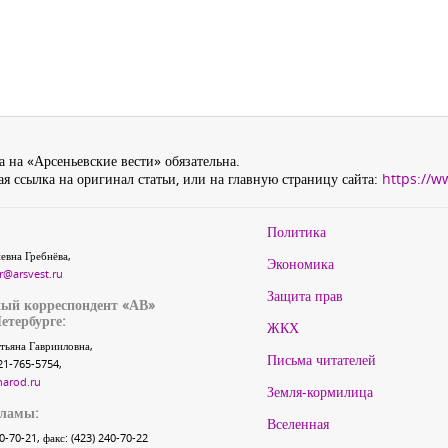
 на «Арсеньевские вести» обязательна.
я ссылка на оригинал статьи, или на главную страницу сайта:
https://w
Политика
евна Гребнёва,
Экономика
r@arsvest.ru
Защита прав
ый корреспондент «АВ»
етербурге:
ЖКХ
тьяна Гаврииловна,
Письма читателей
21-765-5754,
narod.ru
Земля-кормилица
кламы:
Вселенная
40-70-21, факс: (423) 240-70-22