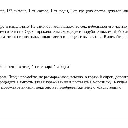
а, 1/2 лимона, 1 ст. сахара, 1 ст. воды, 1 ст. грецких орехов, цукатов ил
ру и измельчите. Из самого лимона выжмите сок, небольшой его частью п
замесите тесто. Орехи прокалите на сковороде и порубите ножом. Добавьте
м, что тесто несколько поднимется в процессе выпекания. Выпекайте в д
ороженных ягод, 1 ст. сахара, 1 л воды.
ироп. Ягоды промойте, не размораживая, всыпьте в горячий сироп, доведи
роцедите в емкость для замораживания и поставьте в морозилку. Каждые
 мороженое вилкой, пока оно не приобретет желаемую консистенцию.