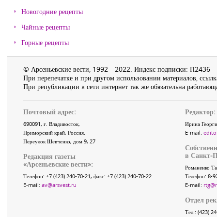
Новогодние рецепты
Чайные рецепты
Горные рецепты
© Арсеньевские вести, 1992—2022. Индекс подписки: П2436
При перепечатке и при другом использовании материалов, ссылка
При републикации в сети интернет так же обязательна работающа
Почтовый адрес:
Редактор:
690091
, г.
Владивосток
,
Ирина Георги
Приморский край
,
Россия
.
E-mail:
edito
Переулок Шевченко
, дом 9, 27
Собственн
в Санкт-П
Редакция газеты
«
Арсеньевские вести
»:
Романенко Та
Телефон:
+7 (423) 240-70-21
, факс:
+7 (423) 240-70-22
Телефон: 8-9
E-mail:
av@arsvest.ru
E-mail:
rtg@
Отдел ре
Тел.: (423) 2