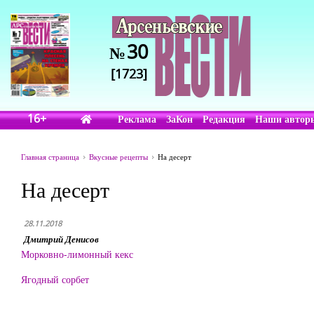
30
№
[1723]
16+
Реклама
ЗаКон
Редакция
Наши автор
Главная страница
Вкусные рецепты
На десерт
На десерт
28.11.2018
Дмитрий Денисов
Морковно-лимонный кекс
Ягодный сорбет