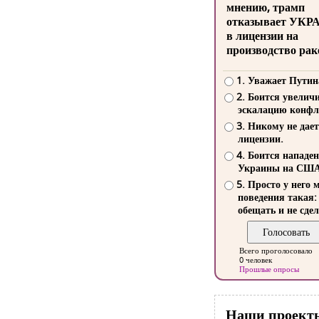
мнению, трамп
отказывает УКР
в лицензии на
производство рак
1. Уважает Путин
2. Боится увелич
эскалацию конфл
3. Никому не дает
лицензии.
4. Боится нападе
Украины на СШ
5. Просто у него 
поведения такая:
обещать и не сдел
Всего проголосовало
0 человек
Прошлые опросы
Наши проект