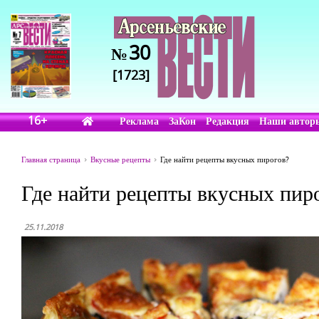
30
№
[1723]
16+
Реклама
ЗаКон
Редакция
Наши автор
Главная страница
Вкусные рецепты
Где найти рецепты вкусных пирогов?
Где найти рецепты вкусных пир
25.11.2018