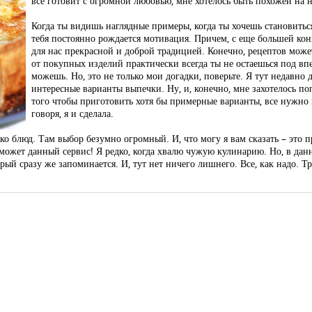
все готовит с огромной любовью, мне хотелось быть похожей на не
Когда ты видишь наглядные примеры, когда ты хочешь становитьс
тебя постоянно рождается мотивация. Причем, с еще большей кон
для нас прекрасной и доброй традицией. Конечно, рецептов может 
от покупных изделий практически всегда ты не остаешься под вп
можешь. Но, это не только мои догадки, поверьте. Я тут недавно
интересные варианты выпечки. Ну, и, конечно, мне захотелось попр
того чтобы приготовить хотя бы примерные варианты, все нужно 
говоря, я и сделала.
 блюд. Там выбор безумно огромный. И, что могу я вам сказать – это про
ти может данный сервис! Я редко, когда хвалю чужую кулинарию. Но, в да
й сразу же запоминается. И, тут нет ничего лишнего. Все, как надо. Тр