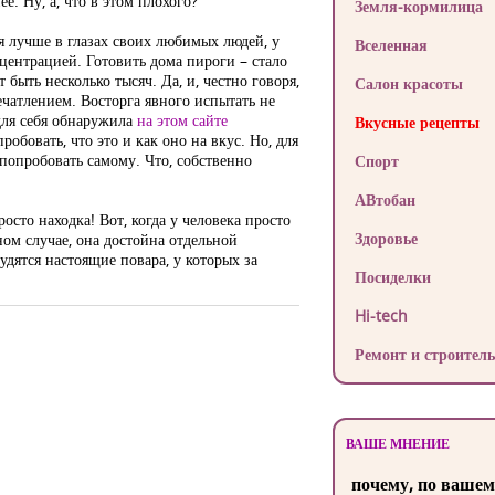
е. Ну, а, что в этом плохого?
Земля-кормилица
я лучше в глазах своих любимых людей, у
Вселенная
центрацией. Готовить дома пироги – стало
быть несколько тысяч. Да, и, честно говоря,
Салон красоты
ечатлением. Восторга явного испытать не
 для себя обнаружила
на этом сайте
Вкусные рецепты
обовать, что это и как оно на вкус. Но, для
попробовать самому. Что, собственно
Спорт
АВтобан
сто находка! Вот, когда у человека просто
Здоровье
нном случае, она достойна отдельной
удятся настоящие повара, у которых за
Посиделки
Hi-tech
Ремонт и строитель
ВАШЕ МНЕНИЕ
почему, по вашем