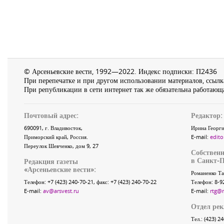
© Арсеньевские вести, 1992—2022. Индекс подписки: П2436
При перепечатке и при другом использовании материалов, ссылка
При републикации в сети интернет так же обязательна работающа
Почтовый адрес:
Редактор:
690091
, г.
Владивосток
,
Ирина Георги
Приморский край
,
Россия
.
E-mail:
edito
Переулок Шевченко
, дом 9, 27
Собственн
в Санкт-П
Редакция газеты
«
Арсеньевские вести
»:
Романенко Та
Телефон:
+7 (423) 240-70-21
, факс:
+7 (423) 240-70-22
Телефон: 8-9
E-mail:
av@arsvest.ru
E-mail:
rtg@
Отдел ре
Тел.: (423) 2