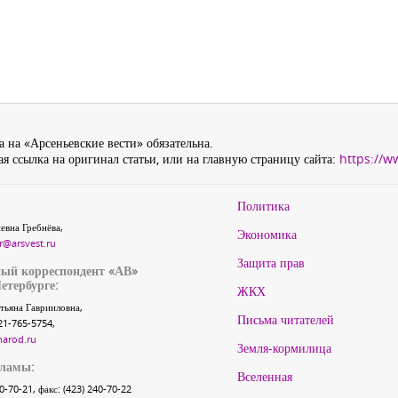
 на «Арсеньевские вести» обязательна.
я ссылка на оригинал статьи, или на главную страницу сайта:
https://w
Политика
евна Гребнёва,
Экономика
r@arsvest.ru
Защита прав
ый корреспондент «АВ»
етербурге:
ЖКХ
тьяна Гаврииловна,
Письма читателей
21-765-5754,
narod.ru
Земля-кормилица
кламы:
Вселенная
40-70-21, факс: (423) 240-70-22