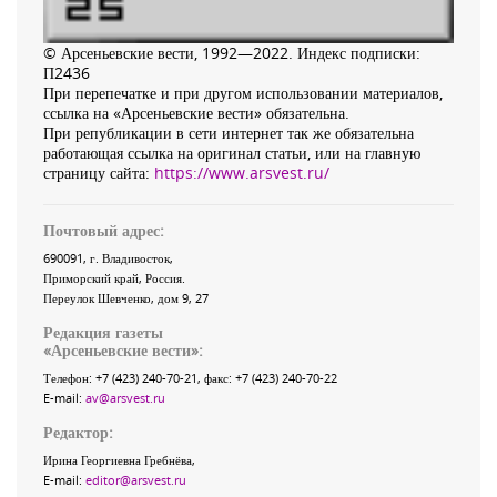
© Арсеньевские вести, 1992—2022. Индекс подписки:
П2436
При перепечатке и при другом использовании материалов,
ссылка на «Арсеньевские вести» обязательна.
При републикации в сети интернет так же обязательна
работающая ссылка на оригинал статьи, или на главную
страницу сайта:
https://www.arsvest.ru/
Почтовый адрес:
690091
, г.
Владивосток
,
Приморский край
,
Россия
.
Переулок Шевченко
, дом 9, 27
Редакция газеты
«
Арсеньевские вести
»:
Телефон:
+7 (423) 240-70-21
, факс:
+7 (423) 240-70-22
E-mail:
av@arsvest.ru
Редактор:
Ирина Георгиевна Гребнёва,
E-mail:
editor@arsvest.ru