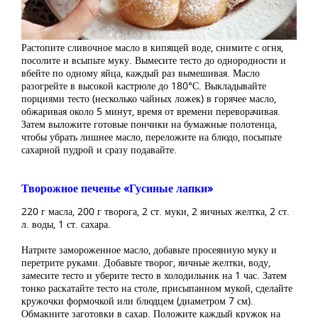
Растопите сливочное масло в кипящей воде, снимите с огня,
посолите и всыпьте муку. Вымесите тесто до однородности и
вбейте по одному яйца, каждый раз вымешивая. Масло
разогрейте в высокой кастрюле до 180°С. Выкладывайте
порциями тесто (несколько чайных ложек) в горячее масло,
обжаривая около 5 минут, время от времени переворачивая.
Затем выложите готовые пончики на бумажные полотенца,
чтобы убрать лишнее масло, переложите на блюдо, посыпьте
сахарной пудрой и сразу подавайте.
Творожное печенье «Гусиные лапки»
220 г масла, 200 г творога, 2 ст. муки, 2 яичных желтка, 2 ст.
л. воды, 1 ст. сахара.
Натрите замороженное масло, добавьте просеянную муку и
перетрите руками. Добавьте творог, яичные желтки, воду,
замесите тесто и уберите тесто в холодильник на 1 час. Затем
тонко раскатайте тесто на столе, присыпанном мукой, сделайте
кружочки формочкой или блюдцем (диаметром 7 см).
Обмакните заготовки в сахар. Положите каждый кружок на