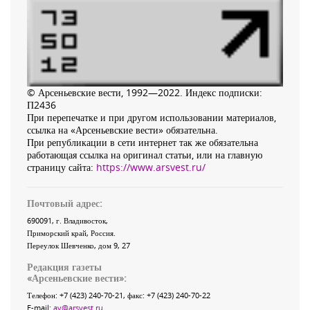
© Арсеньевские вести, 1992—2022. Индекс подписки:
П2436
При перепечатке и при другом использовании материалов,
ссылка на «Арсеньевские вести» обязательна.
При републикации в сети интернет так же обязательна
работающая ссылка на оригинал статьи, или на главную
страницу сайта:
https://www.arsvest.ru/
Почтовый адрес:
690091
, г.
Владивосток
,
Приморский край
,
Россия
.
Переулок Шевченко
, дом 9, 27
Редакция газеты
«
Арсеньевские вести
»:
Телефон:
+7 (423) 240-70-21
, факс:
+7 (423) 240-70-22
E-mail:
av@arsvest.ru