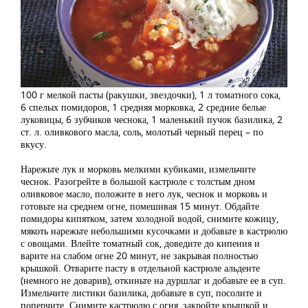
100 г мелкой пасты (ракушки, звездочки), 1 л томатного сока,
6 спелых помидоров, 1 средняя морковка, 2 средние белые
луковицы, 6 зубчиков чеснока, 1 маленький пучок базилика, 2
ст. л. оливкового масла, соль, молотый черный перец – по
вкусу.
Нарежьте лук и морковь мелкими кубиками, измельчите
чеснок. Разогрейте в большой кастрюле с толстым дном
оливковое масло, положите в него лук, чеснок и морковь и
готовьте на среднем огне, помешивая 15 минут. Обдайте
помидоры кипятком, затем холодной водой, снимите кожицу,
мякоть нарежьте небольшими кусочками и добавьте в кастрюлю
с овощами. Влейте томатный сок, доведите до кипения и
варите на слабом огне 20 минут, не закрывая полностью
крышкой. Отварите пасту в отдельной кастрюле альденте
(немного не доварив), откиньте на дуршлаг и добавьте ее в суп.
Измельчите листики базилика, добавьте в суп, посолите и
поперчите. Снимите кастрюлю с огня, закройте крышкой и