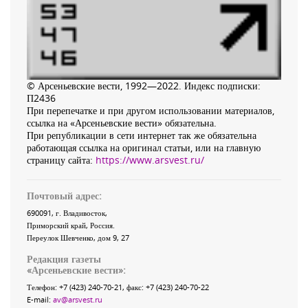
© Арсеньевские вести, 1992—2022. Индекс подписки:
П2436
При перепечатке и при другом использовании материалов,
ссылка на «Арсеньевские вести» обязательна.
При републикации в сети интернет так же обязательна
работающая ссылка на оригинал статьи, или на главную
страницу сайта:
https://www.arsvest.ru/
Почтовый адрес:
690091
, г.
Владивосток
,
Приморский край
,
Россия
.
Переулок Шевченко
, дом 9, 27
Редакция газеты
«
Арсеньевские вести
»:
Телефон:
+7 (423) 240-70-21
, факс:
+7 (423) 240-70-22
E-mail:
av@arsvest.ru