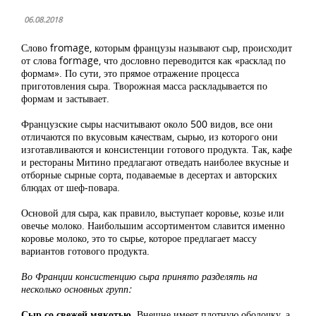
06.08.2018
Слово fromage, которым французы называют сыр, происходит
от слова formage, что дословно переводится как «расклад по
формам». По сути, это прямое отражение процесса
приготовления сыра. Творожная масса раскладывается по
формам и застывает.
Французские сыры насчитывают около 500 видов, все они
отличаются по вкусовым качествам, сырью, из которого они
изготавливаются и консистенции готового продукта. Так, кафе
и рестораны Митино предлагают отведать наиболее вкусные и
отборные сырные сорта, подаваемые в десертах и авторских
блюдах от шеф-повара.
Основой для сыра, как правило, выступает коровье, козье или
овечье молоко. Наибольшим ассортиментом славится именно
коровье молоко, это то сырье, которое предлагает массу
вариантов готового продукта.
Во Франции консистенцию сыра принято разделять на
несколько основных групп:
Сыр со свежей мякотью.
Внешне имеет плотную оболочку, а