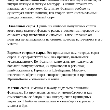
внутри нежную и мягкую текстуру. В наших странах это
называется «творогом». Кстати, во Франции вообще не
существует такого понятия, как творог, этот кисломолочный
продукт называют «белый сыр»
Плавленые сыры.
Одним из наиболее популярных сортов
этого вида является фондю о рэзен, в дословном переводе это
означает «сыр плавленый с изюмом». Такое название он
получил из-за маленьких изюминок, которые встречаются в его
мякоти.
Вареные твердые сыры.
Это привычные нам, твердые сорта
сыров. В супермаркетах они, как правило, называются
«голландскими». Во Франции такие сыры не пользуются
большой популярностью, их производят в регионах,
приближенных к Германии и Швейцарии. Мировую
известность обрели сыры, которые производят в провинции
Франш-Конте – эмменталь и конте.
Мягкие сыры.
Именно к такому виду сыра привыкли
французы. Их производится много, употребляются и как
самостоятельное блюдо, и как ингредиент в кулинарных
шедеврах. Наиболее популярные – камамбер из коровьего
молока и бри.