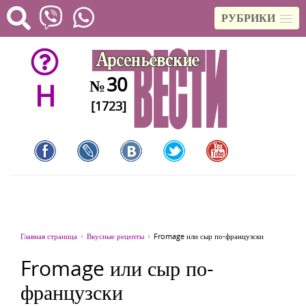
РУБРИКИ
30
№
H
[1723]
Главная страница
Вкусные рецепты
Fromage или сыр по-французски
Fromage или сыр по-
французски