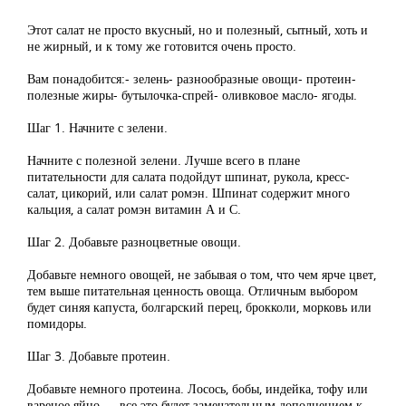
Этот салат не просто вкусный, но и полезный, сытный, хоть и
не жирный, и к тому же готовится очень просто.
Вам понадобится:- зелень- разнообразные овощи- протеин-
полезные жиры- бутылочка-спрей- оливковое масло- ягоды.
Шаг 1. Начните с зелени.
Начните с полезной зелени. Лучше всего в плане
питательности для салата подойдут шпинат, рукола, кресс-
салат, цикорий, или салат ромэн. Шпинат содержит много
кальция, а салат ромэн витамин А и С.
Шаг 2. Добавьте разноцветные овощи.
Добавьте немного овощей, не забывая о том, что чем ярче цвет,
тем выше питательная ценность овоща. Отличным выбором
будет синяя капуста, болгарский перец, брокколи, морковь или
помидоры.
Шаг 3. Добавьте протеин.
Добавьте немного протеина. Лосось, бобы, индейка, тофу или
вареное яйцо — все это будет замечательным дополнением к