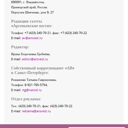
690091
, г.
Владивосток
,
Приморский край
,
Россия
.
Переулок Шевченко
, дом 9, 27
Редакция газеты
«
Арсеньевские вести
»:
Телефон:
+7 (423) 240-70-21
, факс:
+7 (423) 240-70-22
E-mail:
av@arsvest.ru
Редактор:
Ирина Георгиевна Гребнёва,
E-mail:
editor@arsvest.ru
Собственный корреспондент «АВ»
в Санкт-Петербурге:
Романенко Татьяна Гаврииловна,
Телефон: 8-921-765-5754,
E-mail:
rtg@narod.ru
Отдел рекламы:
Тел.: (423) 240-70-21, факс: (423) 240-70-22
E-mail:
reklama@arsvest.ru