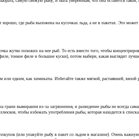
рать, самую свежую рыбу, и быть уверенным, что она останется такой, 
 хорошо, где рыба выложена на кусочках льда, а не в пакетах. Это може
очка жутко похожих на нее рыб. То есть вместо того, чтобы концентриро
филе, тонкое филе и большие куски), потом выбери, какая выглядит лучше
м или едким, как химикаты. Избегайте также мягкой, растаявшей, вялой р
 грани вымирания из-за загрязнения, и разведение рыбы не всегда сама
ллюсков, чтобы избежать употребления рыбы, которая находится в списка
покупок (или упакуйте рыбу в пакет со льдом в магазине). Очень важну