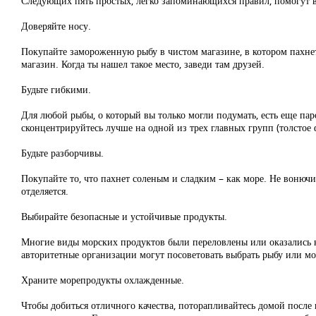
Следующих пять простых, легко запоминающихся правил, помогут выб
Доверяйте носу.
Покупайте замороженную рыбу в чистом магазине, в котором пахнет
магазин. Когда ты нашел такое место, заведи там друзей.
Будьте гибкими.
Для любой рыбы, о который вы только могли подумать, есть еще пар
сконцентрируйтесь лучше на одной из трех главных групп (толстое 
Будьте разборчивы.
Покупайте то, что пахнет соленым и сладким – как море. Не вонючи
отделяется.
Выбирайте безопасные и устойчивые продукты.
Многие виды морских продуктов были переловлены или оказались на
авторитетные организации могут посоветовать выбрать рыбу или мо
Храните морепродукты охлажденные.
Чтобы добиться отличного качества, поторапливайтесь домой после 