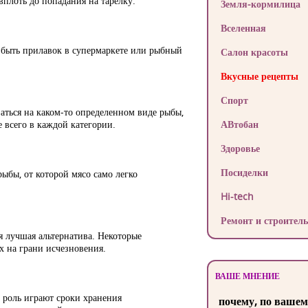
вплоть до попадания на тарелку.
Земля-кормилица
Вселенная
т быть прилавок в супермаркете или рыбный
Салон красоты
Вкусные рецепты
Спорт
ваться на каком-то определенном виде рыбы,
 всего в каждой категории.
АВтобан
Здоровье
Посиделки
ыбы, от которой мясо само легко
Hi-tech
Ремонт и строитель
я лучшая альтернатива. Некоторые
х на грани исчезновения.
ВАШЕ МНЕНИЕ
ю роль играют сроки хранения
почему, по вашем