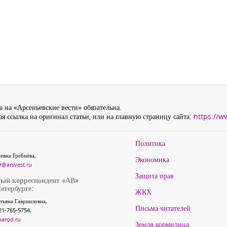
 на «Арсеньевские вести» обязательна.
я ссылка на оригинал статьи, или на главную страницу сайта:
https://w
Политика
евна Гребнёва,
Экономика
r@arsvest.ru
Защита прав
ый корреспондент «АВ»
етербурге:
ЖКХ
тьяна Гаврииловна,
Письма читателей
21-765-5754,
narod.ru
Земля-кормилица