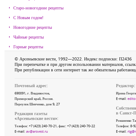
Старо-новогодние рецепты
С Новым годом!
Новогодние рецепты
Чайные рецепты
Горные рецепты
© Арсеньевские вести, 1992—2022. Индекс подписки: П2436
При перепечатке и при другом использовании материалов, ссылка
При републикации в сети интернет так же обязательна работающа
Почтовый адрес:
Редактор:
690091
, г.
Владивосток
,
Ирина Георги
Приморский край
,
Россия
.
E-mail:
edito
Переулок Шевченко
, дом 9, 27
Собственн
в Санкт-П
Редакция газеты
«
Арсеньевские вести
»:
Романенко Та
Телефон:
+7 (423) 240-70-21
, факс:
+7 (423) 240-70-22
Телефон: 8-9
E-mail:
av@arsvest.ru
E-mail:
rtg@