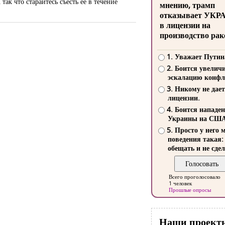
ак что старайтесь съесть ее в течение
мнению, трамп
отказывает УКР
в лицензии на
производство рак
1. Уважает Путин
2. Боится увелич
эскалацию конфл
3. Никому не дает
лицензии.
4. Боится нападе
Украины на СШ
5. Просто у него 
поведения такая:
обещать и не сдел
Всего проголосовало
1 человек
Прошлые опросы
Наши проект