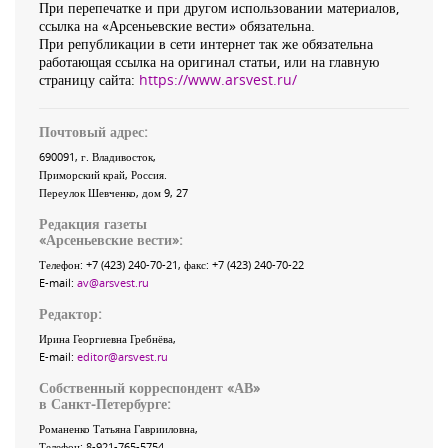
При перепечатке и при другом использовании материалов,
ссылка на «Арсеньевские вести» обязательна.
При републикации в сети интернет так же обязательна
работающая ссылка на оригинал статьи, или на главную
страницу сайта:
https://www.arsvest.ru/
Почтовый адрес:
690091
, г.
Владивосток
,
Приморский край
,
Россия
.
Переулок Шевченко
, дом 9, 27
Редакция газеты
«
Арсеньевские вести
»:
Телефон:
+7 (423) 240-70-21
, факс:
+7 (423) 240-70-22
E-mail:
av@arsvest.ru
Редактор:
Ирина Георгиевна Гребнёва,
E-mail:
editor@arsvest.ru
Собственный корреспондент «АВ»
в Санкт-Петербурге:
Романенко Татьяна Гаврииловна,
Телефон: 8-921-765-5754,