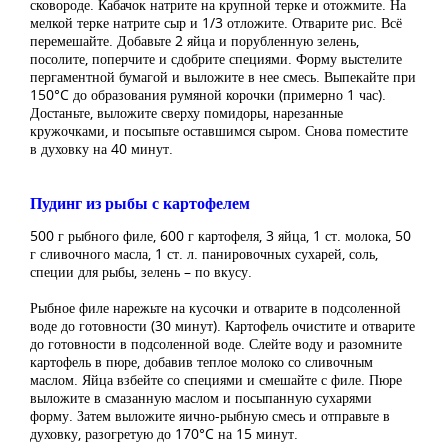
сковороде. Кабачок натрите на крупной терке и отожмите. На
мелкой терке натрите сыр и 1/3 отложите. Отварите рис. Всё
перемешайте. Добавьте 2 яйца и порубленную зелень,
посолите, поперчите и сдобрите специями. Форму выстелите
пергаментной бумагой и выложите в нее смесь. Выпекайте при
150°C до образования румяной корочки (примерно 1 час).
Достаньте, выложите сверху помидоры, нарезанные
кружочками, и посыпьте оставшимся сыром. Снова поместите
в духовку на 40 минут.
Пудинг из рыбы с картофелем
500 г рыбного филе, 600 г картофеля, 3 яйца, 1 ст. молока, 50
г сливочного масла, 1 ст. л. панировочных сухарей, соль,
специи для рыбы, зелень – по вкусу.
Рыбное филе нарежьте на кусочки и отварите в подсоленной
воде до готовности (30 минут). Картофель очистите и отварите
до готовности в подсоленной воде. Слейте воду и разомните
картофель в пюре, добавив теплое молоко со сливочным
маслом. Яйца взбейте со специями и смешайте с филе. Пюре
выложите в смазанную маслом и посыпанную сухарями
форму. Затем выложите яично-рыбную смесь и отправьте в
духовку, разогретую до 170°C на 15 минут.