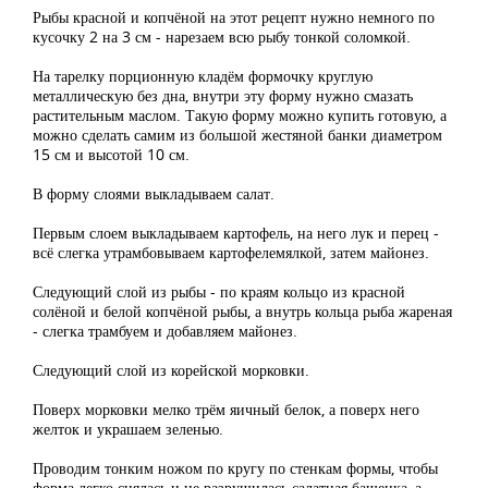
Рыбы красной и копчёной на этот рецепт нужно немного по
кусочку 2 на 3 см - нарезаем всю рыбу тонкой соломкой.
На тарелку порционную кладём формочку круглую
металлическую без дна, внутри эту форму нужно смазать
растительным маслом. Такую форму можно купить готовую, а
можно сделать самим из большой жестяной банки диаметром
15 см и высотой 10 см.
В форму слоями выкладываем салат.
Первым слоем выкладываем картофель, на него лук и перец -
всё слегка утрамбовываем картофелемялкой, затем майонез.
Следующий слой из рыбы - по краям кольцо из красной
солёной и белой копчёной рыбы, а внутрь кольца рыба жареная
- слегка трамбуем и добавляем майонез.
Следующий слой из корейской морковки.
Поверх морковки мелко трём яичный белок, а поверх него
желток и украшаем зеленью.
Проводим тонким ножом по кругу по стенкам формы, чтобы
форма легко снялась и не разрушилась салатная башенка, а