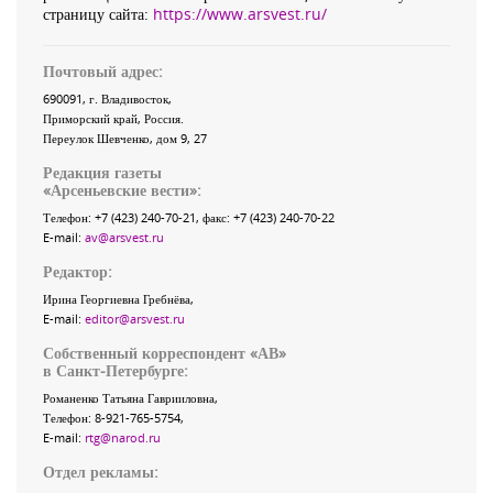
страницу сайта:
https://www.arsvest.ru/
Почтовый адрес:
690091
, г.
Владивосток
,
Приморский край
,
Россия
.
Переулок Шевченко
, дом 9, 27
Редакция газеты
«
Арсеньевские вести
»:
Телефон:
+7 (423) 240-70-21
, факс:
+7 (423) 240-70-22
E-mail:
av@arsvest.ru
Редактор:
Ирина Георгиевна Гребнёва,
E-mail:
editor@arsvest.ru
Собственный корреспондент «АВ»
в Санкт-Петербурге:
Романенко Татьяна Гаврииловна,
Телефон: 8-921-765-5754,
E-mail:
rtg@narod.ru
Отдел рекламы: