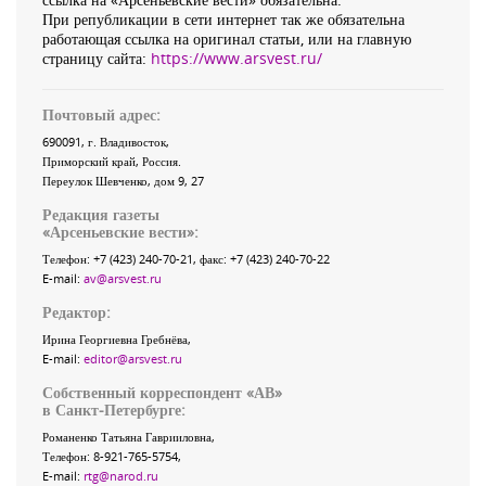
При републикации в сети интернет так же обязательна
работающая ссылка на оригинал статьи, или на главную
страницу сайта:
https://www.arsvest.ru/
Почтовый адрес:
690091
, г.
Владивосток
,
Приморский край
,
Россия
.
Переулок Шевченко
, дом 9, 27
Редакция газеты
«
Арсеньевские вести
»:
Телефон:
+7 (423) 240-70-21
, факс:
+7 (423) 240-70-22
E-mail:
av@arsvest.ru
Редактор:
Ирина Георгиевна Гребнёва,
E-mail:
editor@arsvest.ru
Собственный корреспондент «АВ»
в Санкт-Петербурге:
Романенко Татьяна Гаврииловна,
Телефон: 8-921-765-5754,
E-mail:
rtg@narod.ru