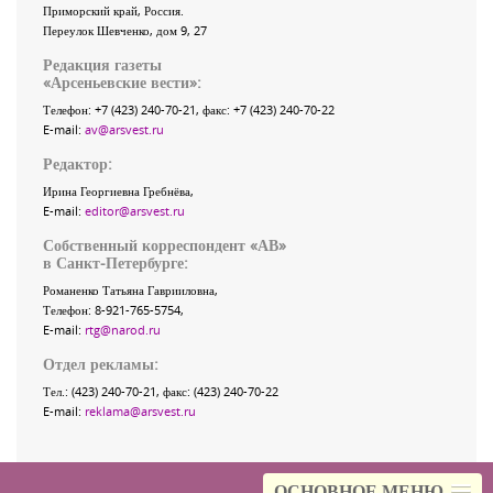
Приморский край
,
Россия
.
Переулок Шевченко
, дом 9, 27
Редакция газеты
«
Арсеньевские вести
»:
Телефон:
+7 (423) 240-70-21
, факс:
+7 (423) 240-70-22
E-mail:
av@arsvest.ru
Редактор:
Ирина Георгиевна Гребнёва,
E-mail:
editor@arsvest.ru
Собственный корреспондент «АВ»
в Санкт-Петербурге:
Романенко Татьяна Гаврииловна,
Телефон: 8-921-765-5754,
E-mail:
rtg@narod.ru
Отдел рекламы:
Тел.: (423) 240-70-21, факс: (423) 240-70-22
E-mail:
reklama@arsvest.ru
ОСНОВНОЕ МЕНЮ