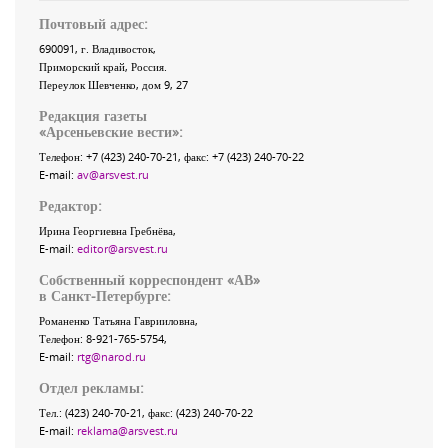
Почтовый адрес:
690091
, г.
Владивосток
,
Приморский край
,
Россия
.
Переулок Шевченко
, дом 9, 27
Редакция газеты
«
Арсеньевские вести
»:
Телефон:
+7 (423) 240-70-21
, факс:
+7 (423) 240-70-22
E-mail:
av@arsvest.ru
Редактор:
Ирина Георгиевна Гребнёва,
E-mail:
editor@arsvest.ru
Собственный корреспондент «АВ»
в Санкт-Петербурге:
Романенко Татьяна Гаврииловна,
Телефон: 8-921-765-5754,
E-mail:
rtg@narod.ru
Отдел рекламы:
Тел.: (423) 240-70-21, факс: (423) 240-70-22
E-mail:
reklama@arsvest.ru