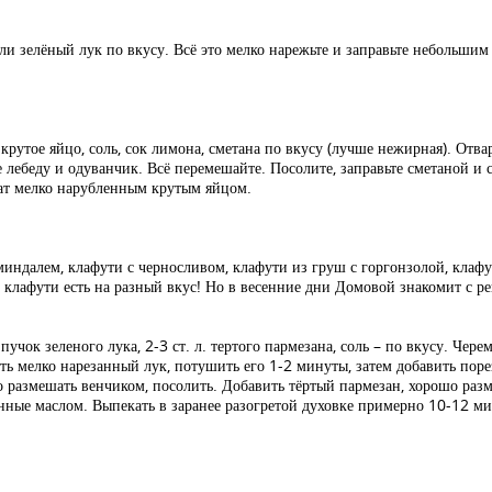
и зелёный лук по вкусу. Всё это мелко нарежьте и заправьте небольшим
1 крутое яйцо, соль, сок лимона, сметана по вкусу (лучше нежирная). Отв
лебеду и одуванчик. Всё перемешайте. Посолите, заправьте сметаной и 
лат мелко нарубленным крутым яйцом.
индалем, клафути с черносливом, клафути из груш с горгонзолой, клафу
клафути есть на разный вкус! Но в весенние дни Домовой знакомит с р
1 пучок зеленого лука, 2-3 ст. л. тертого пармезана, соль – по вкусу. Ч
авить мелко нарезанный лук, потушить его 1-2 минуты, затем добавить по
о размешать венчиком, посолить. Добавить тёртый пармезан, хорошо разм
анные маслом. Выпекать в заранее разогретой духовке примерно 10-12 м