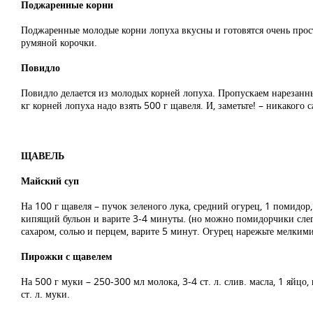
Поджаренные корни
Поджаренные молодые корни лопуха вкусны и готовятся очень прост
румяной корочки.
Повидло
Повидло делается из молодых корней лопуха. Пропускаем нарезанны
кг корней лопуха надо взять 500 г щавеля. И, заметьте! – никакого 
ЩАВЕЛЬ
Майский суп
На 100 г щавеля – пучок зеленого лука, средний огурец, 1 помидор, 
кипящий бульон и варите 3-4 минуты. (но можно помидорчики слегка
сахаром, солью и перцем, варите 5 минут. Огурец нарежьте мелкими
Пирожки с щавелем
На 500 г муки – 250-300 мл молока, 3-4 ст. л. слив. масла, 1 яйцо, п
ст. л. муки.