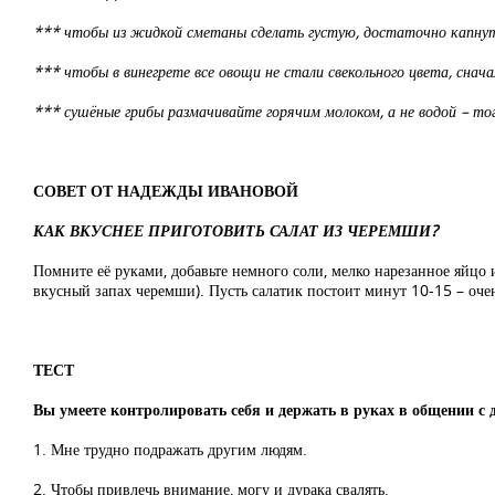
*** чтобы из жидкой сметаны сделать густую, достаточно капнуть 
*** чтобы в винегрете все овощи не стали свекольного цвета, сн
*** сушёные грибы размачивайте горячим молоком, а не водой – тог
СОВЕТ ОТ НАДЕЖДЫ ИВАНОВОЙ
КАК ВКУСНЕЕ ПРИГОТОВИТЬ САЛАТ ИЗ ЧЕРЕМШИ?
Помните её руками, добавьте немного соли, мелко нарезанное яйцо 
вкусный запах черемши). Пусть салатик постоит минут 10-15 – оче
ТЕСТ
Вы умеете контролировать себя и держать в руках в общении с
1. Мне трудно подражать другим людям.
2. Чтобы привлечь внимание, могу и дурака свалять.