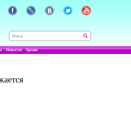
ы
Новости
Архив
жается