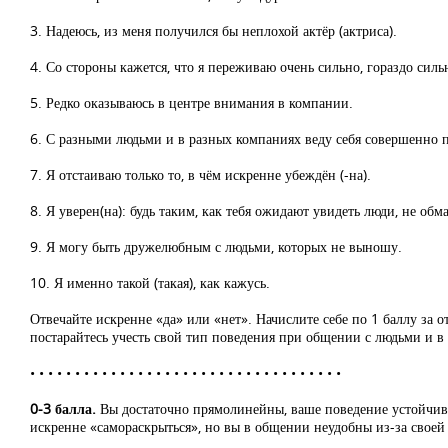
3. Надеюсь, из меня получился бы неплохой актёр (актриса).
4. Со стороны кажется, что я переживаю очень сильно, гораздо сильн
5. Редко оказываюсь в центре внимания в компании.
6. С разными людьми и в разных компаниях веду себя совершенно 
7. Я отстаиваю только то, в чём искренне убеждён (-на).
8. Я уверен(на): будь таким, как тебя ожидают увидеть люди, не об
9. Я могу быть дружелюбным с людьми, которых не выношу.
10. Я именно такой (такая), как кажусь.
Отвечайте искренне «да» или «нет». Начислите себе по 1 баллу за о
постарайтесь учесть свой тип поведения при общении с людьми и в 
• • • • • • • • • • • • • • • • • • • • • • • • • • • • • • • • • • •
0-3 балла.
Вы достаточно прямолинейны, ваше поведение устойчиво
искренне «самораскрыться», но вы в общении неудобны из-за свое