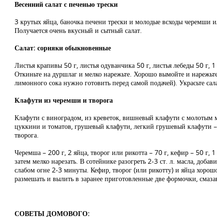
Весенний салат с печенью трески
3 крутых яйца, баночка печени трески и молодые всходы черемши ил
Получается очень вкусный и сытный салат.
Салат: сорняки обыкновенные
Листья крапивы 50 г, листья одуванчика 50 г, листья лебеды 50 г, 
Откиньте на дуршлаг и мелко нарежьте. Хорошо вымойте и нарежьте 
лимонного сока нужно готовить перед самой подачей). Украсьте са
Клафути из черемши и творога
Клафути с виноградом, из креветок, вишневый клафути с молотым м
цуккини и томатов, грушевый клафути, легкий грушевый клафути – 
творога.
Черемша – 200 г, 2 яйца, творог или рикотта – 70 г, кефир – 50 г, 
затем мелко нарезать. В сотейнике разогреть 2-3 ст. л. масла, доб
слабом огне 2-3 минуты. Кефир, творог (или рикотту) и яйца хорош
размешать и вылить в заранее приготовленные две формочки, смаз
СОВЕТЫ ДОМОВОГО: