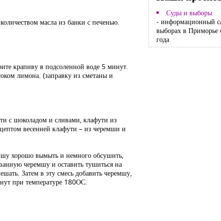
Суды и выборы
- информационный с
 количеством масла из банки с печенью.
выборах в Приморье 
года
арите крапиву в подсоленной воде 5 минут.
соком лимона. (заправку из сметаны и
ти с шоколадом и сливами, клафути из
ецептом весенней клафути – из черемши и
еремшу хорошо вымыть и немного обсушить,
резанную черемшу и оставить тушиться на
ешать. Затем в эту смесь добавить черемшу,
инут при температуре 180ОС.