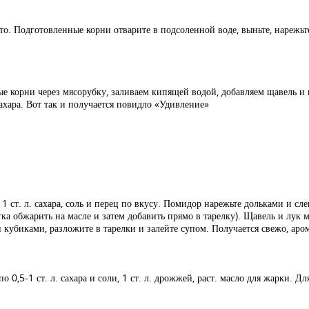
о. Подготовленные корни отварите в подсоленной воде, выньте, нарежьт
е корни через мясорубку, заливаем кипящей водой, добавляем щавель и 
сахара. Вот так и получается повидло «Удивление»
1 ст. л. сахара, соль и перец по вкусу. Помидор нарежьте дольками и сл
 обжарить на масле и затем добавить прямо в тарелку). Щавель и лук м
 кубиками, разложите в тарелки и залейте супом. Получается свежо, аро
о 0,5-1 ст. л. сахара и соли, 1 ст. л. дрожжей, раст. масло для жарки. Для