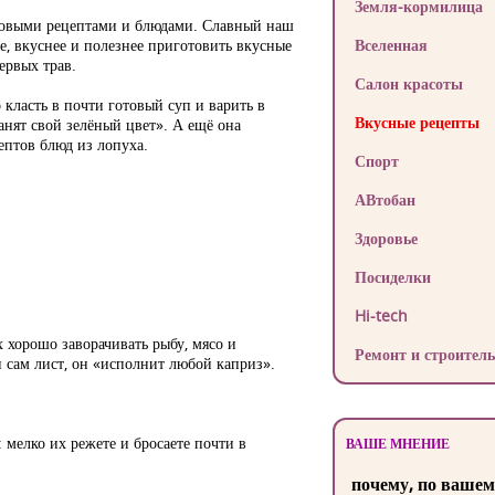
Земля-кормилица
новыми рецептами и блюдами. Славный наш
 вкуснее и полезнее приготовить вкусные
Вселенная
ервых трав.
Салон красоты
класть в почти готовый суп и варить в
Вкусные рецепты
анят свой зелёный цвет». А ещё она
ептов блюд из лопуха.
Спорт
АВтобан
Здоровье
Посиделки
Hi-tech
 хорошо заворачивать рыбу, мясо и
Ремонт и строитель
 и сам лист, он «исполнит любой каприз».
: мелко их режете и бросаете почти в
ВАШЕ МНЕНИЕ
почему, по вашем