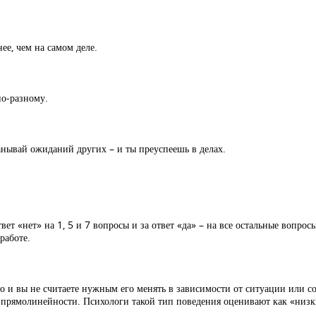
ее, чем на самом деле.
по-разному.
манывай ожиданий других – и ты преуспеешь в делах.
твет «нет» на 1, 5 и 7 вопросы и за ответ «да» – на все остальные вопро
работе.
 и вы не считаете нужным его менять в зависимости от ситуации или со
й прямолинейности. Психологи такой тип поведения оценивают как «низ