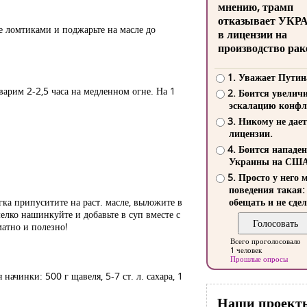
мнению, трамп
отказывает УКР
е ломтиками и поджарьте на масле до
в лицензии на
производство рак
1. Уважает Путин
варим 2-2,5 часа на медленном огне. На 1
2. Боится увелич
эскалацию конфл
3. Никому не дает
лицензии.
4. Боится нападе
Украины на СШ
5. Просто у него 
поведения такая:
егка припуситите на раст. масле, выложите в
обещать и не сдел
елко нашинкуйте и добавьте в суп вместе с
матно и полезно!
Всего проголосовало
1 человек
Прошлые опросы
 начинки: 500 г щавеля, 5-7 ст. л. сахара, 1
Наши проект