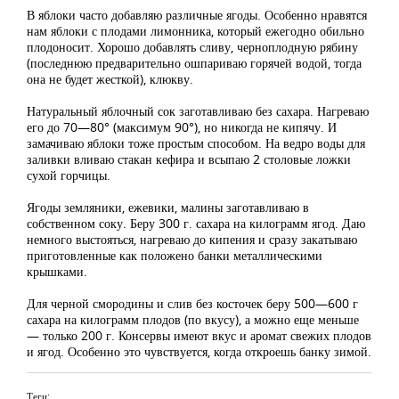
В яблоки часто добавляю различные ягоды. Особенно нравятся
нам яблоки с плодами лимонника, который ежегодно обильно
плодоносит. Хорошо добавлять сливу, черноплодную рябину
(последнюю предварительно ошпариваю горячей водой, тогда
она не будет жесткой), клюкву.
Натуральный яблочный сок заготавливаю без сахара. Нагреваю
его до 70—80° (максимум 90°), но никогда не кипячу. И
замачиваю яблоки тоже простым способом. На ведро воды для
заливки вливаю стакан кефира и всыпаю 2 столовые ложки
сухой горчицы.
Ягоды земляники, ежевики, малины заготавливаю в
собственном соку. Беру 300 г. сахара на килограмм ягод. Даю
немного выстояться, нагреваю до кипения и сразу закатываю
приготовленные как положено банки металлическими
крышками.
Для черной смородины и слив без косточек беру 500—600 г
сахара на килограмм плодов (по вкусу), а можно еще меньше
— только 200 г. Консервы имеют вкус и аромат свежих плодов
и ягод. Особенно это чувствуется, когда откроешь банку зимой.
Теги: