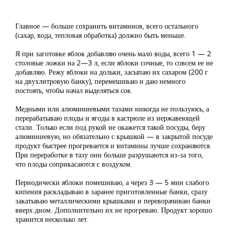
Главное — больше сохранить витаминов, всего остального
(сахар, вода, тепловая обработка) должно быть меньше.
Я при заготовке яблок добавляю очень мало воды, всего 1 — 2
столовые ложки на 2—3 л, если яблоки сочные, то совсем ее не
добавляю. Режу яблоки на дольки, засыпаю их сахаром (200 г
на двухлитровую банку), перемешиваю и даю немного
постоять, чтобы начал выделяться сок.
Медными или алюминиевыми тазами никогда не пользуюсь, а
перерабатываю плоды и ягоды в кастрюле из нержавеющей
стали. Только если под рукой не окажется такой посуды, беру
алюминиевую, но обязательно с крышкой — в закрытой посуде
продукт быстрее прогревается и витамины лучше сохраняются.
При переработке в тазу они больше разрушаются из-за того,
что плоды соприкасаются с воздухом.
Периодически яблоки помешиваю, а через 3 — 5 мин слабого
кипения раскладываю в заранее приготовленные банки, сразу
закатываю металлическими крышками и переворачиваю банки
вверх дном. Дополнительно их не прогреваю. Продукт хорошо
хранится несколько лет.