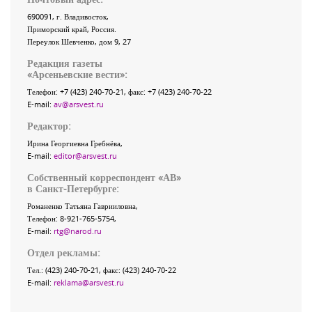
690091
, г.
Владивосток
,
Приморский край
,
Россия
.
Переулок Шевченко
, дом 9, 27
Редакция газеты
«
Арсеньевские вести
»:
Телефон:
+7 (423) 240-70-21
, факс:
+7 (423) 240-70-22
E-mail:
av@arsvest.ru
Редактор:
Ирина Георгиевна Гребнёва,
E-mail:
editor@arsvest.ru
Собственный корреспондент «АВ»
в Санкт-Петербурге:
Романенко Татьяна Гаврииловна,
Телефон: 8-921-765-5754,
E-mail:
rtg@narod.ru
Отдел рекламы:
Тел.: (423) 240-70-21, факс: (423) 240-70-22
E-mail:
reklama@arsvest.ru