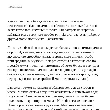
30.08.2016
Что ни говори, а блюда из овощей остаются моими
неизменными фаворитами – особенно, те, которые быстро и
легко готовятся. Вкусный и полезный завтрак из жареных
кабачков мы с вами уже пробовали. На этот раз речь пойдет о
другом моем любимчике – баклажане.
Я очень люблю блюдо из жареных баклажанов с помидорами и
сыром. И, уверена, не я одна: ведь оно настолько сытное и
вкусное, что способно удовлетворить даже аппетит особо
привередливых мужчин. Как раз сегодня я готовила его по
просьбе мужа и решила напомнить об этом блюде и вам. Для
его приготовления нам понадобится один средних размеров
баклажан, сочный помидор, немного чеснока и укропа, соль,
перец, сыр и низкокалорийный майонез (или сметана).
Баклажан режем кружками и обжариваем с двух сторон в
масле. Можно слегка потушить баклажаны с капелькой воды
под крышкой после того, как они подрумянятся, чтобы не
подливать новую порцию масла. Не забываем их посолить.
Помидор тоже нарезаем кружками. Майонез смешиваем с
давленым чесноком, мелко рубленой зеленью и, при желании,