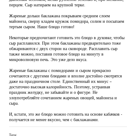
перцем. Сыр натираем на крупной терке.
Жареные дольки баклажана покрываем средним слоем
майонеза, сверху кладем кружок помидора, солим и посыпаем
тертым сыром. Наше блюдо готово!
Некоторые предпочитают готовить это блюдо в духовке, чтобы
сыр расплавился. При этом баклажаны предварительно тоже
обжариваются с двух сторон на сковороде. Расплавить сыр
также можно, поставив готовое блюдо на минуту в
микроволновую печь. Это уже дело вкуса.
Жареные баклажаны с помидорами и сыром прекрасно
сочетаются с другими блюдами и вполне достойно смотрятся
даже на праздничном столе. Единственный их минус –
достаточно высокая калорийность. Поэтому, устраивая
праздник желудку, не забывайте и о фигуре. Не
злоупотребляйте сочетанием жареных овощей, майонеза и
сыра.
И, кстати, это же блюдо можно готовить на основе кабачков -
получается не менее вкусно, чем с баклажанами.
Теги: