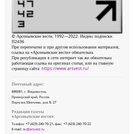
© Арсеньевские вести, 1992—2022. Индекс подписки:
П2436
При перепечатке и при другом использовании материалов,
ссылка на «Арсеньевские вести» обязательна.
При републикации в сети интернет так же обязательна
работающая ссылка на оригинал статьи, или на главную
страницу сайта:
https://www.arsvest.ru/
Почтовый адрес:
690091
, г.
Владивосток
,
Приморский край
,
Россия
.
Переулок Шевченко
, дом 9, 27
Редакция газеты
«
Арсеньевские вести
»:
Телефон:
+7 (423) 240-70-21
, факс:
+7 (423) 240-70-22
E-mail:
av@arsvest.ru