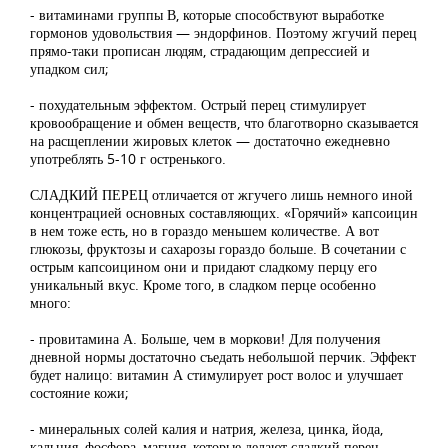
- витаминами группы В, которые способствуют выработке
гормонов удовольствия — эндорфинов. Поэтому жгучий перец
прямо-таки прописан людям, страдающим депрессией и
упадком сил;
- похудательным эффектом. Острый перец стимулирует
кровообращение и обмен веществ, что благотворно сказывается
на расщеплении жировых клеток — достаточно ежедневно
употреблять 5-10 г остренького.
СЛАДКИЙ ПЕРЕЦ отличается от жгучего лишь немного иной
концентрацией основных составляющих. «Горячий» капсоицин
в нем тоже есть, но в гораздо меньшем количестве. А вот
глюкозы, фруктозы и сахарозы гораздо больше. В сочетании с
острым капсоицином они и придают сладкому перцу его
уникальный вкус. Кроме того, в сладком перце особенно
много:
- провитамина А. Больше, чем в моркови! Для получения
дневной нормы достаточно съедать небольшой перчик. Эффект
будет налицо: витамин А стимулирует рост волос и улучшает
состояние кожи;
- минеральных солей калия и натрия, железа, цинка, йода,
кальция, фосфора, магния, которые делают сладкий перец