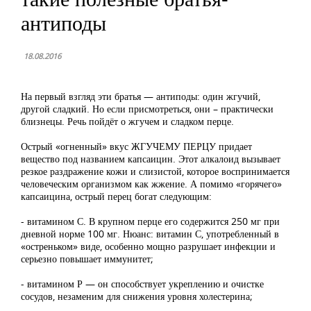
антиподы
18.08.2016
На первый взгляд эти братья — антиподы: один жгучий,
другой сладкий. Но если присмотреться, они – практически
близнецы. Речь пойдёт о жгучем и сладком перце.
Острый «огненный» вкус ЖГУЧЕМУ ПЕРЦУ придает
вещество под названием капсаицин. Этот алкалоид вызывает
резкое раздражение кожи и слизистой, которое воспринимается
человеческим организмом как жжение. А помимо «горячего»
капсаицина, острый перец богат следующим:
- витамином С. В крупном перце его содержится 250 мг при
дневной норме 100 мг. Нюанс: витамин С, употребленный в
«остреньком» виде, особенно мощно разрушает инфекции и
серьезно повышает иммунитет;
- витамином Р — он способствует укреплению и очистке
сосудов, незаменим для снижения уровня холестерина;