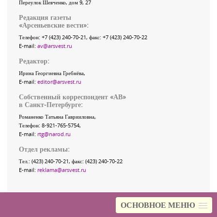
Переулок Шевченко
, дом 9, 27
Редакция газеты
«
Арсеньевские вести
»:
Телефон:
+7 (423) 240-70-21
, факс:
+7 (423) 240-70-22
E-mail:
av@arsvest.ru
Редактор:
Ирина Георгиевна Гребнёва,
E-mail:
editor@arsvest.ru
Собственный корреспондент «АВ»
в Санкт-Петербурге:
Романенко Татьяна Гаврииловна,
Телефон: 8-921-765-5754,
E-mail:
rtg@narod.ru
Отдел рекламы:
Тел.: (423) 240-70-21, факс: (423) 240-70-22
E-mail:
reklama@arsvest.ru
ОСНОВНОЕ МЕНЮ