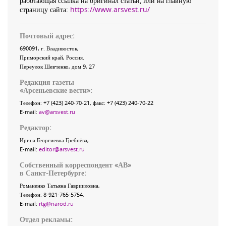
работающая ссылка на оригинал статьи, или на главную
страницу сайта:
https://www.arsvest.ru/
Почтовый адрес:
690091
, г.
Владивосток
,
Приморский край
,
Россия
.
Переулок Шевченко
, дом 9, 27
Редакция газеты
«
Арсеньевские вести
»:
Телефон:
+7 (423) 240-70-21
, факс:
+7 (423) 240-70-22
E-mail:
av@arsvest.ru
Редактор:
Ирина Георгиевна Гребнёва,
E-mail:
editor@arsvest.ru
Собственный корреспондент «АВ»
в Санкт-Петербурге:
Романенко Татьяна Гаврииловна,
Телефон: 8-921-765-5754,
E-mail:
rtg@narod.ru
Отдел рекламы: