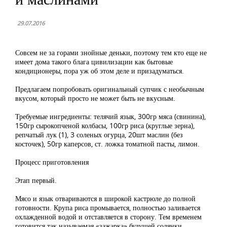
29.07.2016
Совсем не за горами знойные деньки, поэтому тем кто еще не
имеет дома такого блага цивилизации как бытовые
кондиционеры, пора уж об этом деле и призадуматься.
Предлагаем попробовать оригинальный супчик с необычным
вкусом, который просто не может быть не вкусным.
Требуемые ингредиенты: телячий язык, 300гр мяса (свинина),
150гр сырокопченой колбасы, 100гр риса (круглые зерна),
репчатый лук (1), 3 соленых огурца, 20шт маслин (без
косточек), 50гр каперсов, ст. ложка томатной пасты, лимон.
Процесс приготовления
Этап первый.
Мясо и язык отвариваются в широкой кастрюле до полной
готовности. Крупа риса промывается, полностью заливается
охлажденной водой и отставляется в сторону. Тем временем
готовится так называемая «зажарка» будущей солянки.