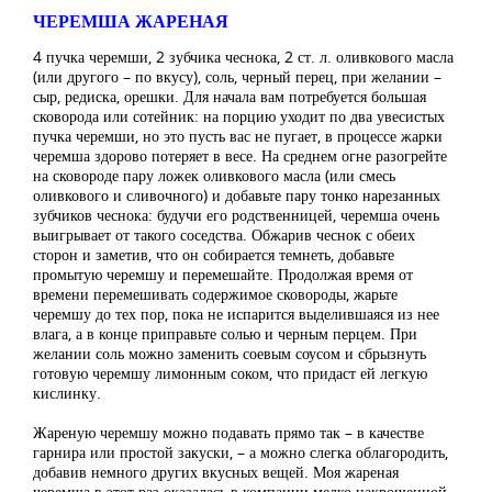
ЧЕРЕМША ЖАРЕНАЯ
4 пучка черемши, 2 зубчика чеснока, 2 ст. л. оливкового масла
(или другого – по вкусу), соль, черный перец, при желании –
сыр, редиска, орешки. Для начала вам потребуется большая
сковорода или сотейник: на порцию уходит по два увесистых
пучка черемши, но это пусть вас не пугает, в процессе жарки
черемша здорово потеряет в весе. На среднем огне разогрейте
на сковороде пару ложек оливкового масла (или смесь
оливкового и сливочного) и добавьте пару тонко нарезанных
зубчиков чеснока: будучи его родственницей, черемша очень
выигрывает от такого соседства. Обжарив чеснок с обеих
сторон и заметив, что он собирается темнеть, добавьте
промытую черемшу и перемешайте. Продолжая время от
времени перемешивать содержимое сковороды, жарьте
черемшу до тех пор, пока не испарится выделившаяся из нее
влага, а в конце приправьте солью и черным перцем. При
желании соль можно заменить соевым соусом и сбрызнуть
готовую черемшу лимонным соком, что придаст ей легкую
кислинку.
Жареную черемшу можно подавать прямо так – в качестве
гарнира или простой закуски, – а можно слегка облагородить,
добавив немного других вкусных вещей. Моя жареная
черемша в этот раз оказалась в компании мелко накрошенной