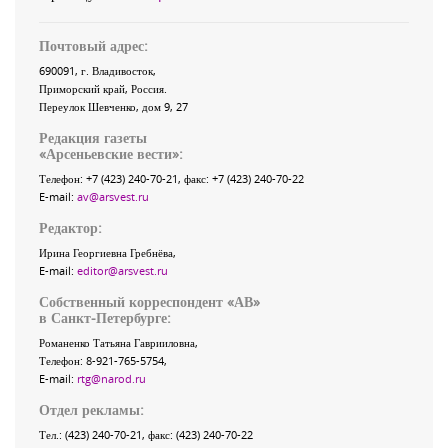
Почтовый адрес:
690091
, г.
Владивосток
,
Приморский край
,
Россия
.
Переулок Шевченко
, дом 9, 27
Редакция газеты
«
Арсеньевские вести
»:
Телефон:
+7 (423) 240-70-21
, факс:
+7 (423) 240-70-22
E-mail:
av@arsvest.ru
Редактор:
Ирина Георгиевна Гребнёва,
E-mail:
editor@arsvest.ru
Собственный корреспондент «АВ»
в Санкт-Петербурге:
Романенко Татьяна Гаврииловна,
Телефон: 8-921-765-5754,
E-mail:
rtg@narod.ru
Отдел рекламы:
Тел.: (423) 240-70-21, факс: (423) 240-70-22