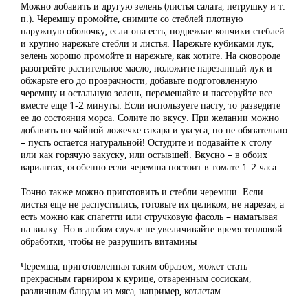
Можно добавить и другую зелень (листья салата, петрушку и т.
п.). Черемшу промойте, снимите со стеблей плотную
наружную оболочку, если она есть, подрежьте кончики стеблей
и крупно нарежьте стебли и листья. Нарежьте кубиками лук,
зелень хорошо промойте и нарежьте, как хотите. На сковороде
разогрейте растительное масло, положите нарезанный лук и
обжарьте его до прозрачности, добавьте подготовленную
черемшу и остальную зелень, перемешайте и пассеруйте все
вместе еще 1-2 минуты. Если используете пасту, то разведите
ее до состояния морса. Солите по вкусу. При желании можно
добавить по чайной ложечке сахара и уксуса, но не обязательно
– пусть остается натуральной! Остудите и подавайте к столу
или как горячую закуску, или остывшей. Вкусно – в обоих
вариантах, особенно если черемша постоит в томате 1-2 часа.
Точно также можно приготовить и стебли черемши. Если
листья еще не распустились, готовьте их целиком, не нарезая, а
есть можно как спагетти или стручковую фасоль – наматывая
на вилку. Но в любом случае не увеличивайте время тепловой
обработки, чтобы не разрушить витамины
Черемша, приготовленная таким образом, может стать
прекрасным гарниром к курице, отваренным сосискам,
различным блюдам из мяса, например, котлетам.