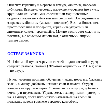
Отварите картошку и морковь в кожуре, очистите, нарежьте
кубиками. Вымытую черемшу нарежьте кусочками (по вкусу,
крупными или мелкими), соленые или маринованные
огурчики нарежьте кубиками или соломкой. Все соедините и
заправьте майонезом (можно – постным). Если майонеза нет,
просто посолите и поперчите, сбрызните уксусом или
лимонным соком, перемешайте. Можно делать этот салат и не
постным, а с обычным майонезом, с отварными яйцами,
тертым сыром.
ОСТРАЯ ЗАКУСКА
На 1 большой пучок черемши свежей – один свежий огурец
среднего размера, сметана (30%-ной жирности) – 250 мл; соль
– по вкусу.
Пучок черемши промыть, обсушить и мелко порезать. Сложить
зелень в миску, добавить немного соли и помять. Огурец
натереть на крупной терке. Отжать сок из огурцов, добавить
сметану и перемешать. Убрать смесь в холодильник примерно
на 30 минут, после чего можно намазать ее на хлеб или
положить поверх горячего вареного картофеля.