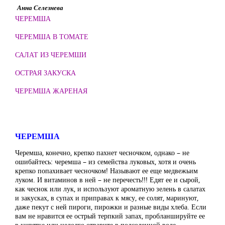
Анна Селезнева
ЧЕРЕМША
ЧЕРЕМША В ТОМАТЕ
САЛАТ ИЗ ЧЕРЕМШИ
ОСТРАЯ ЗАКУСКА
ЧЕРЕМША ЖАРЕНАЯ
ЧЕРЕМША
Черемша, конечно, крепко пахнет чесночком, однако – не
ошибайтесь: черемша – из семейства луковых, хотя и очень
крепко попахивает чесночком! Называют ее еще медвежьим
луком. И витаминов в ней – не перечесть!!! Едят ее и сырой,
как чеснок или лук, и используют ароматную зелень в салатах
и закусках, в супах и приправах к мясу, ее солят, маринуют,
даже пекут с ней пироги, пирожки и разные виды хлеба. Если
вам не нравится ее острый терпкий запах, пробланшируйте ее
в кипятке или недолго отварите в подсоленной воде.