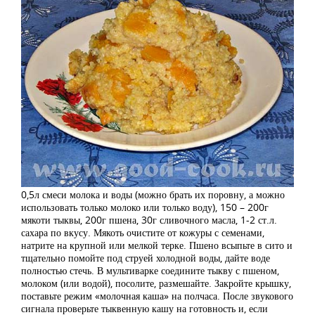
0,5л смеси молока и воды (можно брать их поровну, а можно
использовать только молоко или только воду), 150 – 200г
мякоти тыквы, 200г пшена, 30г сливочного масла, 1-2 ст.л.
сахара по вкусу. Мякоть очистите от кожуры с семенами,
натрите на крупной или мелкой терке. Пшено всыпьте в сито и
тщательно помойте под струей холодной воды, дайте воде
полностью стечь. В мультиварке соедините тыкву с пшеном,
молоком (или водой), посолите, размешайте. Закройте крышку,
поставьте режим «молочная каша» на полчаса. После звукового
сигнала проверьте тыквенную кашу на готовность и, если