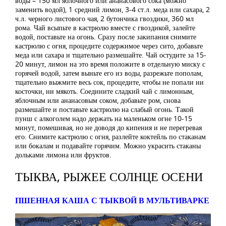
воды – 150 мл яблочного или ананасового сока (можно
заменить водой), 1 средний лимон, 3-4 ст.л. меда или сахара, 2
ч.л. черного листового чая, 2 бутончика гвоздики, 360 мл
рома. Чай всыпьте в кастрюлю вместе с гвоздикой, залейте
водой, поставьте на огонь. Сразу после закипания снимите
кастрюлю с огня, процедите содержимое через сито, добавьте
меда или сахара и тщательно размешайте. Чай остудите за 15-
20 минут, лимон на это время положите в отдельную миску с
горячей водой, затем выньте его из воды, разрежьте пополам,
тщательно выжмите весь сок, процедите, чтобы не попали ни
косточки, ни мякоть. Соедините сладкий чай с лимонным,
яблочным или ананасовым соком, добавьте ром, снова
размешайте и поставьте кастрюлю на слабый огонь. Такой
пунш с алкоголем надо держать на маленьком огне 10-15
минут, помешивая, но не доводя до кипения и не перегревая
его. Снимите кастрюлю с огня, разлейте коктейль по стаканам
или бокалам и подавайте горячим. Можно украсить стаканы
дольками лимона или фруктов.
ТЫКВА, РЫЖЕЕ СОЛНЦЕ ОСЕНИ
ПШЕННАЯ КАША С ТЫКВОЙ В МУЛЬТИВАРКЕ