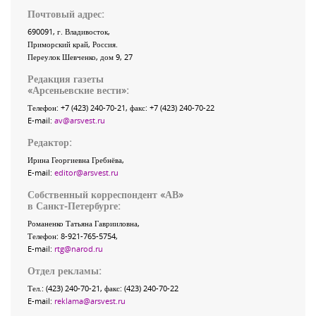
Почтовый адрес:
690091
, г.
Владивосток
,
Приморский край
,
Россия
.
Переулок Шевченко
, дом 9, 27
Редакция газеты
«
Арсеньевские вести
»:
Телефон:
+7 (423) 240-70-21
, факс:
+7 (423) 240-70-22
E-mail:
av@arsvest.ru
Редактор:
Ирина Георгиевна Гребнёва,
E-mail:
editor@arsvest.ru
Собственный корреспондент «АВ»
в Санкт-Петербурге:
Романенко Татьяна Гаврииловна,
Телефон: 8-921-765-5754,
E-mail:
rtg@narod.ru
Отдел рекламы:
Тел.: (423) 240-70-21, факс: (423) 240-70-22
E-mail:
reklama@arsvest.ru