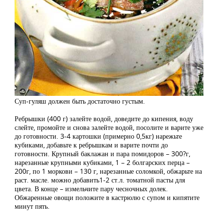
Суп-гуляш должен быть достаточно густым.
Ребрышки (400 г) залейте водой, доведите до кипения, воду
слейте, промойте и снова залейте водой, посолите и варите уже
до готовности. 3-4 картошки (примерно 0,5кг) нарежьте
кубиками, добавьте к ребрышкам и варите почти до
готовности. Крупный баклажан и пара помидоров – 300?г,
нарезанные крупными кубиками, 1 – 2 болгарских перца –
200г, по 1 моркови – 130 г, нарезанные соломкой, обжарьте на
раст. масле. можно добавить1-2 ст.л. томатной пасты для
цвета. В конце – измельчите пару чесночных долек.
Обжаренные овощи положите в кастрюлю с супом и кипятите
минут пять.