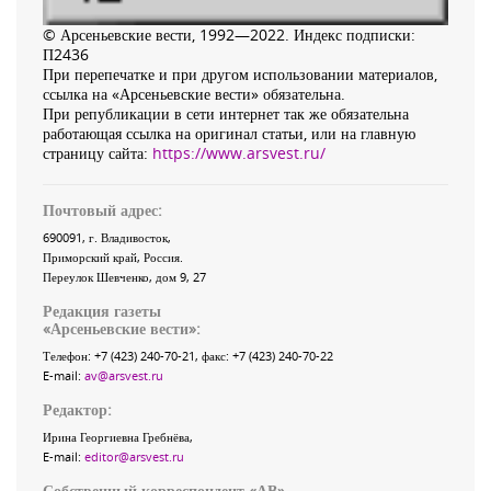
© Арсеньевские вести, 1992—2022. Индекс подписки:
П2436
При перепечатке и при другом использовании материалов,
ссылка на «Арсеньевские вести» обязательна.
При републикации в сети интернет так же обязательна
работающая ссылка на оригинал статьи, или на главную
страницу сайта:
https://www.arsvest.ru/
Почтовый адрес:
690091
, г.
Владивосток
,
Приморский край
,
Россия
.
Переулок Шевченко
, дом 9, 27
Редакция газеты
«
Арсеньевские вести
»:
Телефон:
+7 (423) 240-70-21
, факс:
+7 (423) 240-70-22
E-mail:
av@arsvest.ru
Редактор:
Ирина Георгиевна Гребнёва,
E-mail:
editor@arsvest.ru
Собственный корреспондент «АВ»