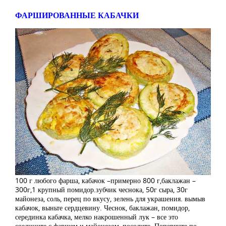
ФАРШИРОВАННЫЕ КАБАЧКИ
100 г любого фарша, кабачок –примерно 800 г,баклажан –
300г,1 крупный помидор.зубчик чеснока, 50г сыра, 30г
майонеза, соль, перец по вкусу, зелень для украшения. вымыв
кабачок, выньте сердцевину. Чеснок, баклажан, помидор,
серединка кабачка, мелко накрошенный лук – все это
соедините с фаршем и майонезом, посолите. Поперчите по