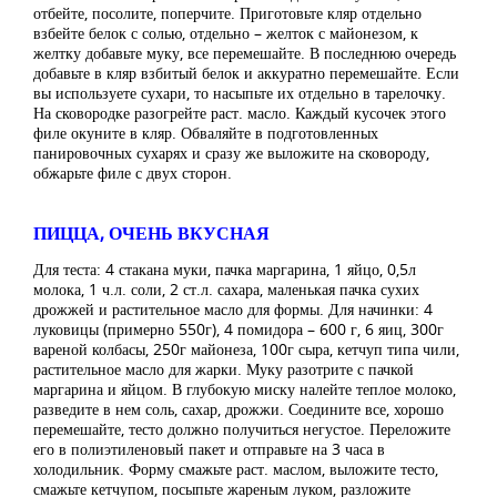
отбейте, посолите, поперчите. Приготовьте кляр отдельно
взбейте белок с солью, отдельно – желток с майонезом, к
желтку добавьте муку, все перемешайте. В последнюю очередь
добавьте в кляр взбитый белок и аккуратно перемешайте. Если
вы используете сухари, то насыпьте их отдельно в тарелочку.
На сковородке разогрейте раст. масло. Каждый кусочек этого
филе окуните в кляр. Обваляйте в подготовленных
панировочных сухарях и сразу же выложите на сковороду,
обжарьте филе с двух сторон.
ПИЦЦА, ОЧЕНЬ ВКУСНАЯ
Для теста: 4 стакана муки, пачка маргарина, 1 яйцо, 0,5л
молока, 1 ч.л. соли, 2 ст.л. сахара, маленькая пачка сухих
дрожжей и растительное масло для формы. Для начинки: 4
луковицы (примерно 550г), 4 помидора – 600 г, 6 яиц, 300г
вареной колбасы, 250г майонеза, 100г сыра, кетчуп типа чили,
растительное масло для жарки. Муку разотрите с пачкой
маргарина и яйцом. В глубокую миску налейте теплое молоко,
разведите в нем соль, сахар, дрожжи. Соедините все, хорошо
перемешайте, тесто должно получиться негустое. Переложите
его в полиэтиленовый пакет и отправьте на 3 часа в
холодильник. Форму смажьте раст. маслом, выложите тесто,
смажьте кетчупом, посыпьте жареным луком, разложите