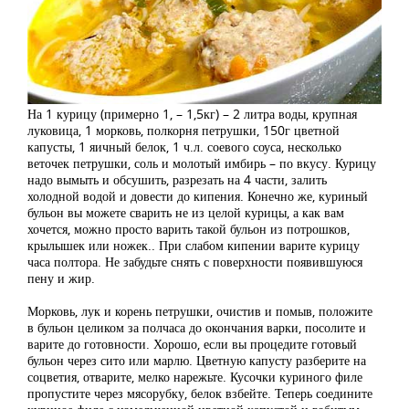
На 1 курицу (примерно 1, – 1,5кг) – 2 литра воды, крупная
луковица, 1 морковь, полкорня петрушки, 150г цветной
капусты, 1 яичный белок, 1 ч.л. соевого соуса, несколько
веточек петрушки, соль и молотый имбирь – по вкусу. Курицу
надо вымыть и обсушить, разрезать на 4 части, залить
холодной водой и довести до кипения. Конечно же, куриный
бульон вы можете сварить не из целой курицы, а как вам
хочется, можно просто варить такой бульон из потрошков,
крылышек или ножек.. При слабом кипении варите курицу
часа полтора. Не забудьте снять с поверхности появившуюся
пену и жир.
Морковь, лук и корень петрушки, очистив и помыв, положите
в бульон целиком за полчаса до окончания варки, посолите и
варите до готовности. Хорошо, если вы процедите готовый
бульон через сито или марлю. Цветную капусту разберите на
соцветия, отварите, мелко нарежьте. Кусочки куриного филе
пропустите через мясорубку, белок взбейте. Теперь соедините