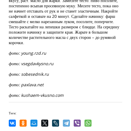
вкусу, раст. масло для жарки. Замесите тесто: пиво посолите,
постепенно всыпая просеянную муку. Месите тесто, пока оно
не начнет отставать от рук и не станет эластичным. Накройте
салфеткой и оставьте на 20 минут. Сделайте начинку: фарш
смешайте с мелко нарезанным луком, посолите, поперчите.
Тесто раскатайте на лепешки размером с блюдце. На середину
положите начинку и защипите края. Жарьте в большом
количестве растительного масла с двух сторон – до румяной
корочки.
фото: young.rzd.ru
фото: vsegdavkysno.ru
фото: sobesednik.ru
фото: paxlava.net
фото: kushaem-vkusno.com
Теги: