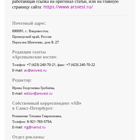
работающая ссылка на оригинал статьи, или на главную
страницу сайта:
https://www.arsvest.ru/
Почтовый адрес:
690091
, г.
Владивосток
,
Приморский край
,
Россия
.
Переулок Шевченко
, дом 9, 27
Редакция газеты
«
Арсеньевские вести
»:
Телефон:
+7 (423) 240-70-21
, факс:
+7 (423) 240-70-22
E-mail:
av@arsvest.ru
Редактор:
Ирина Георгиевна Гребнёва,
E-mail:
editor@arsvest.ru
Собственный корреспондент «АВ»
в Санкт-Петербурге:
Романенко Татьяна Гаврииловна,
Телефон: 8-921-765-5754,
E-mail:
rtg@narod.ru
Отдел рекламы: