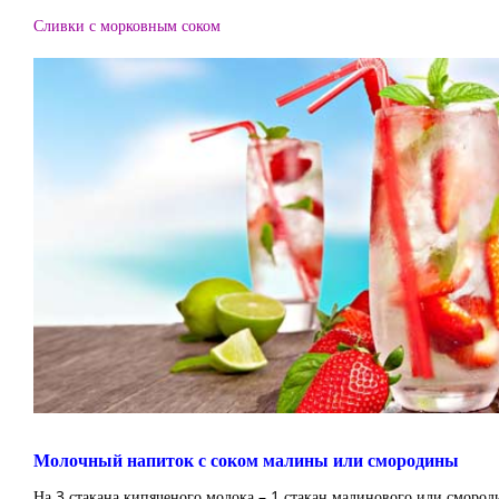
Сливки с морковным соком
Молочный напиток с соком малины или смородины
На 3 стакана кипяченого молока – 1 стакан малинового или смород