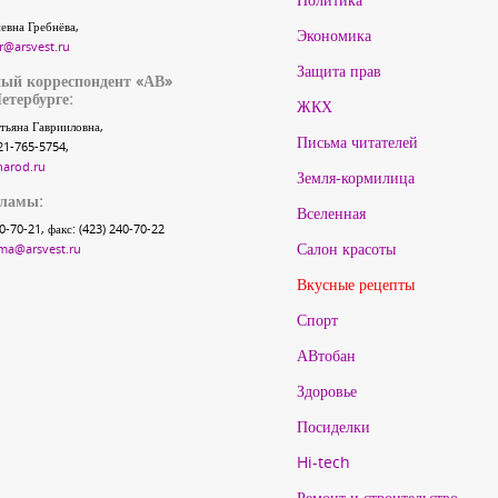
евна Гребнёва,
Экономика
r@arsvest.ru
Защита прав
ый корреспондент «АВ»
етербурге:
ЖКХ
тьяна Гаврииловна,
Письма читателей
21-765-5754,
narod.ru
Земля-кормилица
кламы:
Вселенная
40-70-21, факс: (423) 240-70-22
Салон красоты
ma@arsvest.ru
Вкусные рецепты
Спорт
АВтобан
Здоровье
Посиделки
Hi-tech
Ремонт и строительство