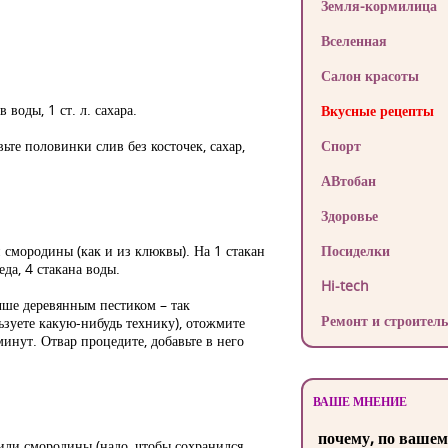
Земля-кормилица
Вселенная
Салон красоты
 воды, 1 ст. л. сахара.
Вкусные рецепты
ьте половинки слив без косточек, сахар,
Спорт
АВтобан
Здоровье
й смородины (как и из клюквы). На 1 стакан
Посиделки
еда, 4 стакана воды.
Hi-tech
чше деревянным пестиком – так
Ремонт и строитель
льзуете какую-нибудь технику), отожмите
минут. Отвар процедите, добавьте в него
ВАШЕ МНЕНИЕ
почему, по вашем
 или смородины (надо, чтобы сохранился