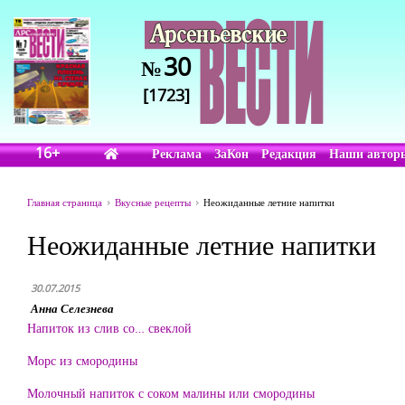
30
№
[1723]
16+
Реклама
ЗаКон
Редакция
Наши автор
Главная страница
Вкусные рецепты
Неожиданные летние напитки
Неожиданные летние напитки
30.07.2015
Анна Селезнева
Напиток из слив со… свеклой
Морс из смородины
Молочный напиток с соком малины или смородины