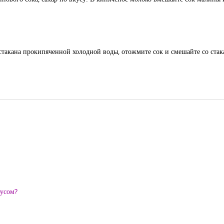
лстакана прокипяченной холодной воды, отожмите сок и смешайте со ста
оусом?