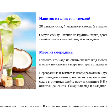
Напиток из слив со… свеклой
20 свежих слив, 1 маленькая свекла, 5 стаканов
Сырую свеклу натрите на крупной терке, добав
залейте смесь кипящей водой и охладите.
Морс из смородины
Готовить его надо из очень спелых ягод любо
ягоды – полстакана сахара или треть стакана м
Перебранные и вымытые ягоды разомните (лу
рекомендуют знатоки, но, вероятнее, вы испо
сок, а в отжимки влейте воду и кипятите 6-8 
отжатый ранее сок. Сахар или мед и охладите.
инового сока, сахар по вкусу. В кипяченое молоко вмешайте сок малины