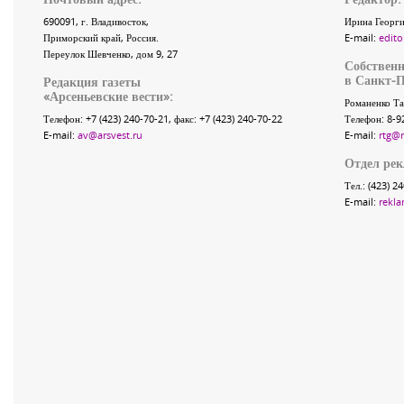
690091
, г.
Владивосток
,
Ирина Георги
Приморский край
,
Россия
.
E-mail:
edito
Переулок Шевченко
, дом 9, 27
Собственн
в Санкт-П
Редакция газеты
«
Арсеньевские вести
»:
Романенко Та
Телефон:
+7 (423) 240-70-21
, факс:
+7 (423) 240-70-22
Телефон: 8-9
E-mail:
av@arsvest.ru
E-mail:
rtg@
Отдел ре
Тел.: (423) 2
E-mail:
rekla