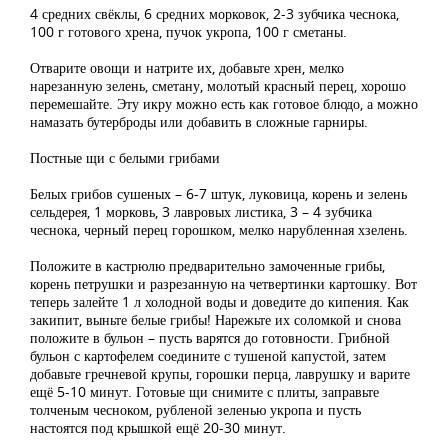
4 средних свёклы, 6 средних морковок, 2-3 зубчика чеснока,
100 г готового хрена, пучок укропа, 100 г сметаны.
Отварите овощи и натрите их, добавьте хрен, мелко
нарезанную зелень, сметану, молотый красный перец, хорошо
перемешайте. Эту икру можно есть как готовое блюдо, а можно
намазать бутерброды или добавить в сложные гарниры.
Постные щи с белыми грибами
Белых грибов сушеных – 6-7 штук, луковица, корень и зелень
сельдерея, 1 морковь, 3 лавровых листика, 3 – 4 зубчика
чеснока, черный перец горошком, мелко нарубленная хзелень.
Положите в кастрюлю предварительно замоченные грибы,
корень петрушки и разрезанную на четвертинки картошку. Вот
теперь залейте 1 л холодной воды и доведите до кипения. Как
закипит, выньте белые грибы! Нарежьте их соломкой и снова
положите в бульон – пусть варятся до готовности. Грибной
бульон с картофелем соедините с тушеной капустой, затем
добавьте гречневой крупы, горошки перца, лаврушку и варите
ещё 5-10 минут. Готовые щи снимите с плиты, заправьте
толченым чесноком, рубленой зеленью укропа и пусть
настоятся под крышкой ещё 20-30 минут.