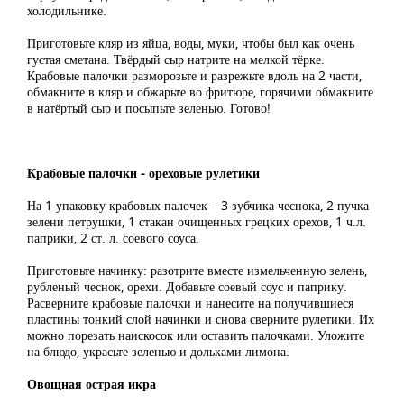
холодильнике.
Приготовьте кляр из яйца, воды, муки, чтобы был как очень
густая сметана. Твёрдый сыр натрите на мелкой тёрке.
Крабовые палочки разморозьте и разрежьте вдоль на 2 части,
обмакните в кляр и обжарьте во фритюре, горячими обмакните
в натёртый сыр и посыпьте зеленью. Готово!
Крабовые палочки - ореховые рулетики
На 1 упаковку крабовых палочек – 3 зубчика чеснока, 2 пучка
зелени петрушки, 1 стакан очищенных грецких орехов, 1 ч.л.
паприки, 2 ст. л. соевого соуса.
Приготовьте начинку: разотрите вместе измельченную зелень,
рубленый чеснок, орехи. Добавьте соевый соус и паприку.
Расверните крабовые палочки и нанесите на получившиеся
пластины тонкий слой начинки и снова сверните рулетики. Их
можно порезать наискосок или оставить палочками. Уложите
на блюдо, украсьте зеленью и дольками лимона.
Овощная острая икра