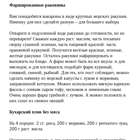
Фаршированные раковины
Вам понадобятся макароны в виде крупных морских ракушек.
Начинку для них сделайте разную – для большего выбора.
Отварите в подсоленной воде ракушки до готовности, но не
переварите! Смажьте каждую раст. маслом, часть посыпьте
сверху сушеной зеленью, часть паприкой красной. часть
оранжевой куркумой. Получатся весёлые красные, зеленые,
желтые ракушки. Осталось ракушки нафаршировать и
выложить на блюдо. А фарш может быть на все вкусы: и для
мясоедов, и для постящихся, подойдёт фарш куриный,
говяжий, свиной, рыбный. Для тех, кто пост соблюдает, можно
сделать начинку из морской капусты с луком и морковью,
заправленной кетчупом. Можно использовать мягкую вареную
фасоль с соевым сыром тофу, чесноком и лимонным соком.
Очень хорошо фарш грибной с лучком. А можно положить в
них салат из свежих овощей.
Бухарский плов без мяса
На 4 порции: 2 ст. риса, 200 г моркови, 200 г репчатого лука,
200 г раст. масла.
Очищенную морковь и лук нарежьте соломкой и спассеруйте