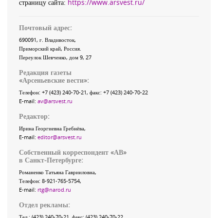
страницу сайта:
https://www.arsvest.ru/
Почтовый адрес:
690091
, г.
Владивосток
,
Приморский край
,
Россия
.
Переулок Шевченко
, дом 9, 27
Редакция газеты
«
Арсеньевские вести
»:
Телефон:
+7 (423) 240-70-21
, факс:
+7 (423) 240-70-22
E-mail:
av@arsvest.ru
Редактор:
Ирина Георгиевна Гребнёва,
E-mail:
editor@arsvest.ru
Собственный корреспондент «АВ»
в Санкт-Петербурге:
Романенко Татьяна Гаврииловна,
Телефон: 8-921-765-5754,
E-mail:
rtg@narod.ru
Отдел рекламы:
Тел.: (423) 240-70-21, факс: (423) 240-70-22