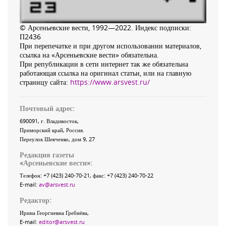
© Арсеньевские вести, 1992—2022. Индекс подписки:
П2436
При перепечатке и при другом использовании материалов,
ссылка на «Арсеньевские вести» обязательна.
При републикации в сети интернет так же обязательна
работающая ссылка на оригинал статьи, или на главную
страницу сайта:
https://www.arsvest.ru/
Почтовый адрес:
690091
, г.
Владивосток
,
Приморский край
,
Россия
.
Переулок Шевченко
, дом 9, 27
Редакция газеты
«
Арсеньевские вести
»:
Телефон:
+7 (423) 240-70-21
, факс:
+7 (423) 240-70-22
E-mail:
av@arsvest.ru
Редактор:
Ирина Георгиевна Гребнёва,
E-mail:
editor@arsvest.ru