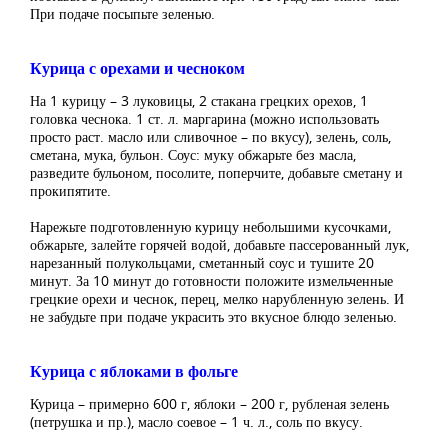
При подаче посыпьте зеленью.
Курица с орехами и чесноком
На 1 курицу – 3 луковицы, 2 стакана грецких орехов, 1
головка чеснока. 1 ст. л. маргарина (можно использовать
просто раст. масло или сливочное – по вкусу), зелень, соль,
сметана, мука, бульон. Соус: муку обжарьте без масла,
разведите бульоном, посолите, поперчите, добавьте сметану и
прокипятите.
Нарежьте подготовленную курицу небольшими кусочками,
обжарьте, залейте горячей водой, добавьте пассерованный лук,
нарезанный полукольцами, сметанный соус и тушите 20
минут. За 10 минут до готовности положите измельченные
грецкие орехи и чеснок, перец, мелко нарубленную зелень. И
не забудьте при подаче украсить это вкусное блюдо зеленью.
Курица с яблоками в фольге
Курица – примерно 600 г, яблоки – 200 г, рубленая зелень
(петрушка и пр.), масло соевое – 1 ч. л., соль по вкусу.