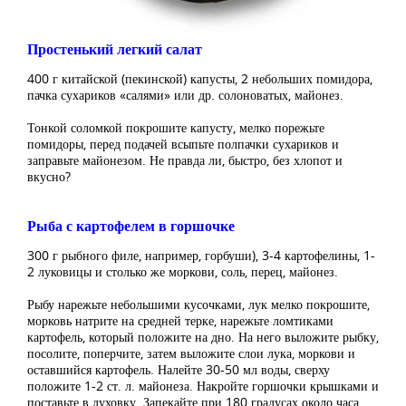
Простенький легкий салат
400 г китайской (пекинской) капусты, 2 небольших помидора,
пачка сухариков «салями» или др. солоноватых, майонез.
Тонкой соломкой покрошите капусту, мелко порежьте
помидоры, перед подачей всыпьте полпачки сухариков и
заправьте майонезом. Не правда ли, быстро, без хлопот и
вкусно?
Рыба с картофелем в горшочке
300 г рыбного филе, например, горбуши), 3-4 картофелины, 1-
2 луковицы и столько же моркови, соль, перец, майонез.
Рыбу нарежьте небольшими кусочками, лук мелко покрошите,
морковь натрите на средней терке, нарежьте ломтиками
картофель, который положите на дно. На него выложите рыбку,
посолите, поперчите, затем выложите слои лука, моркови и
оставшийся картофель. Налейте 30-50 мл воды, сверху
положите 1-2 ст. л. майонеза. Накройте горшочки крышками и
поставьте в духовку. Запекайте при 180 градусах около часа.