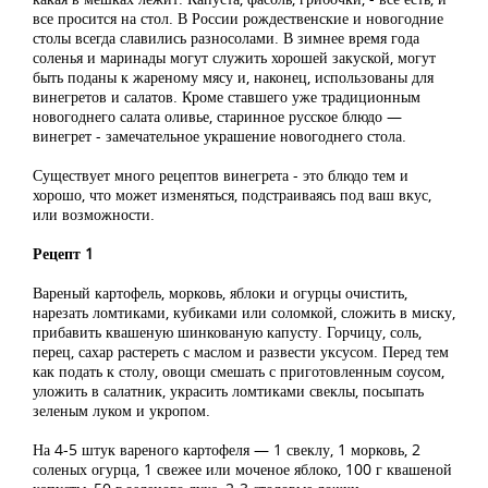
все просится на стол. В России рождественские и новогодние
столы всегда славились разносолами. В зимнее время года
соленья и маринады могут служить хорошей закуской, могут
быть поданы к жареному мясу и, наконец, использованы для
винегретов и салатов. Кроме ставшего уже традиционным
новогоднего салата оливье, старинное русское блюдо —
винегрет - замечательное украшение новогоднего стола.
Существует много рецептов винегрета - это блюдо тем и
хорошо, что может изменяться, подстраиваясь под ваш вкус,
или возможности.
Рецепт 1
Вареный картофель, морковь, яблоки и огурцы очистить,
нарезать ломтиками, кубиками или соломкой, сложить в миску,
прибавить квашеную шинкованую капусту. Горчицу, соль,
перец, сахар растереть с маслом и развести уксусом. Перед тем
как подать к столу, овощи смешать с приготовленным соусом,
уложить в салатник, украсить ломтиками свеклы, посыпать
зеленым луком и укропом.
На 4-5 штук вареного картофеля — 1 свеклу, 1 морковь, 2
соленых огурца, 1 свежее или моченое яблоко, 100 г квашеной