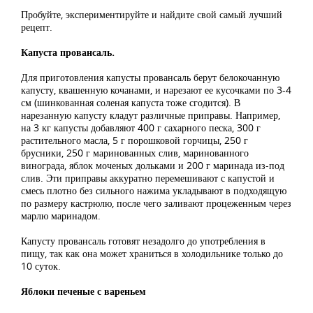
Пробуйте, экспериментируйте и найдите свой самый лучший
рецепт.
Капуста провансаль.
Для приготовления капусты провансаль берут белокочанную
капусту, квашенную кочанами, и нарезают ее кусочками по 3-4
см (шинкованная соленая капуста тоже сгодится). В
нарезанную капусту кладут различные приправы. Например,
на 3 кг капусты добавляют 400 г сахарного песка, 300 г
растительного масла, 5 г порошковой горчицы, 250 г
брусники, 250 г маринованных слив, маринованного
винограда, яблок моченых дольками и 200 г маринада из-под
слив. Эти приправы аккуратно перемешивают с капустой и
смесь плотно без сильного нажима укладывают в подходящую
по размеру кастрюлю, после чего заливают процеженным через
марлю маринадом.
Капусту провансаль готовят незадолго до употребления в
пищу, так как она может храниться в холодильнике только до
10 суток.
Яблоки печеные с вареньем