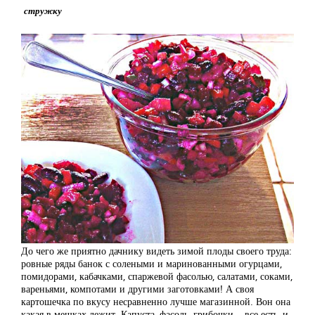
стружку
До чего же приятно дачнику видеть зимой плоды своего труда:
ровные ряды банок с солеными и маринованными огурцами,
помидорами, кабачками, спаржевой фасолью, салатами, соками,
вареньями, компотами и другими заготовками! А своя
картошечка по вкусу несравненно лучше магазинной. Вон она
какая в мешках лежит. Капуста, фасоль, грибочки, - все есть, и