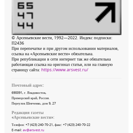
© Арсеньевские вести, 1992—2022. Индекс подписки:
П2436
При перепечатке и при другом использовании материалов,
ссылка на «Арсеньевские вести» обязательна.
При републикации в сети интернет так же обязательна
работающая ссылка на оригинал статьи, или на главную
страницу сайта:
https://www.arsvest.ru/
Почтовый адрес:
690091
, г.
Владивосток
,
Приморский край
,
Россия
.
Переулок Шевченко
, дом 9, 27
Редакция газеты
«
Арсеньевские вести
»:
Телефон:
+7 (423) 240-70-21
, факс:
+7 (423) 240-70-22
E-mail:
av@arsvest.ru