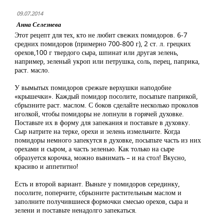
09.07.2014
Анна Селезнева
Этот рецепт для тех, кто не любит свежих помидоров. 6-7
средних помидоров (примерно 700-800 г), 2 ст. л. грецких
орехов,100 г твердого сыра, шпинат или другая зелень,
например, зеленый укроп или петрушка, соль, перец, паприка,
раст. масло.
У вымытых помидоров срежьте верхушки наподобие
«крышечки». Каждый помидор посолите, посыпьте паприкой,
сбрызните раст. маслом. С боков сделайте несколько проколов
иголкой, чтобы помидоры не лопнули в горячей духовке.
Поставьте их в форму для запекания и поставьте в духовку.
Сыр натрите на терке, орехи и зелень измельчите. Когда
помидоры немного запекутся в духовке, посыпьте часть из них
орехами и сыром, а часть зеленью. Как только на сыре
образуется корочка, можно вынимать – и на стол! Вкусно,
красиво и аппетитно!
Есть и второй вариант. Выньте у помидоров серединку,
посолите, поперчите, сбрызните растительным маслом и
заполните получившиеся формочки смесью орехов, сыра и
зелени и поставьте ненадолго запекаться.