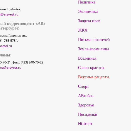
Политика
евна Гребнёва,
Экономика
r@arsvest.ru
Защита прав
ый корреспондент «АВ»
етербурге:
ЖКХ
тьяна Гаврииловна,
Письма читателей
21-765-5754,
narod.ru
Земля-кормилица
кламы:
Вселенная
40-70-21, факс: (423) 240-70-22
Салон красоты
ma@arsvest.ru
Вкусные рецепты
Спорт
АВтобан
Здоровье
Посиделки
Hi-tech