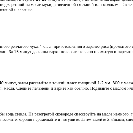
з поджаренной на масле муки, разведенной сметаной или молоком. Таки
метаной и зеленью.
ного репчатого лука, 1 ст. л. приготовленного заранее риса (промытог
елин. За 15 минут до конца варки положите хорошо промытую и нарезанн
-40 минут, затем раскатайте в тонкий пласт толщиной 1-2 мм. 300 г мел
 л. масла. Слепите пельмени и варите как обычно. Подавайте с маслом ил
бы вода стекла. На разогретой сковороде спассеруйте на масле немного, 
посолите, хорошо перемешайте и потушите. Затем залейте 2 яйцами, слег