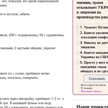
: нет, пожалуй, ни одной национальной
мнению, трамп
пивы.
отказывает УКР
в лицензии на
ую и жгучую, забыть.
производство рак
1. Уважает Путин
2. Боится увелич
веля, 200 г подорожника, 50 г одуванчика,
эскалацию конфл
3. Никому не дает
лицензии.
езанными 2 крутыми яйцами, украсьте
4. Боится нападе
Украины на СШ
5. Просто у него 
поведения такая:
обещать и не сдел
ките их с солью, прибавьте мелко
ать, посолить, поперчить.
Всего проголосовало
0 человек
Прошлые опросы
тите через мясорубку, прибавьте 1-2 ст. л.
й лук. В кипящий бульон или воду
Наши проект
те 50 г нарезанных листочков свежего или