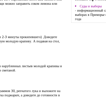
е щи можно заправить соком лимона или
Суды и выборы
- информационный с
выборах в Приморье 
года
о и 2-3 минуты прокипевшего). Доведите
ую молодую крапиву. А подавая на стол,
ко нарубленных листьев молодой крапивы и
и сметаной.
граммов 30, репчатого лука и выложите на
ка поджарьте, а доведите до готовности в