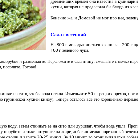
древнейших времен она известна в кулинарии
кухни, которая не предлагала бы блюда из кра
Конечно же, и Домовой не мог про нее, зелен
Салат весенний
На 300 г молодых листьев крапивы – 200 г ща
100 г зеленого лука.
мясорубке и размешайте. Переложите в салатницу, смешайте с мелко нар
 посолите. Готово!
ньте на сито, чтобы вода стекла. Измельчите 50 г грецких орехов, потол
 грузинской кухней кинзу). Теперь осталось все это хорошенько перемеш
воду, затем откиньте ее на сито или дуршлаг, чтобы вода ушла. Пропус
у порубите и тоже потушите на жире, добавив мелко порезанный зелены
ые овощи и варите 20-25 минут. За 10 минут до окончания варки добавь