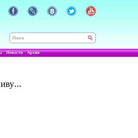
ы
Новости
Архив
апиву…