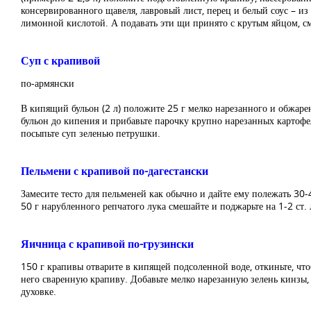
консервированного щавеля, лавровый лист, перец и белый соус – и
лимонной кислотой. А подавать эти щи принято с крутым яйцом, с
Суп с крапивой
по-армянски
В кипящий бульон (2 л) положите 25 г мелко нарезанного и обжарен
бульон до кипения и прибавьте парочку крупно нарезанных картоф
посыпьте суп зеленью петрушки.
Пельмени с крапивой по-дагестански
Замесите тесто для пельменей как обычно и дайте ему полежать 30
50 г нарубленного репчатого лука смешайте и поджарьте на 1-2 ст.
Яичница с крапивой по-грузински
150 г крапивы отварите в кипящей подсоленной воде, откиньте, что
него сваренную крапиву. Добавьте мелко нарезанную зелень кинзы, 
духовке.