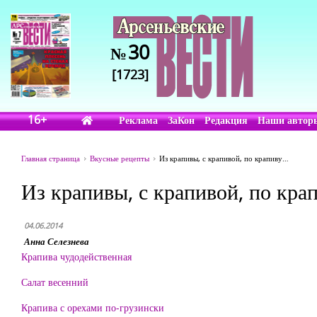
30
№
[1723]
16+
Реклама
ЗаКон
Редакция
Наши автор
Главная страница
Вкусные рецепты
Из крапивы, с крапивой, по крапиву…
Из крапивы, с крапивой, по кр
04.06.2014
Анна Селезнева
Крапива чудодейственная
Салат весенний
Крапива с орехами по-грузински