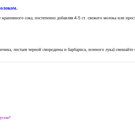
молоком.
 крапивного сока, постепенно добавляя 4-5 ст. свежего молока или прост
ванчика, листьев черной смородины и барбариса, зеленого лука) смешайте
оусом?