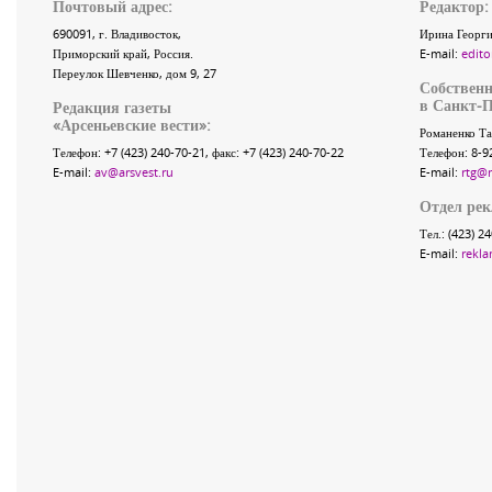
Почтовый адрес:
Редактор:
690091
, г.
Владивосток
,
Ирина Георги
Приморский край
,
Россия
.
E-mail:
edito
Переулок Шевченко
, дом 9, 27
Собственн
в Санкт-П
Редакция газеты
«
Арсеньевские вести
»:
Романенко Та
Телефон:
+7 (423) 240-70-21
, факс:
+7 (423) 240-70-22
Телефон: 8-9
E-mail:
av@arsvest.ru
E-mail:
rtg@
Отдел ре
Тел.: (423) 2
E-mail:
rekla