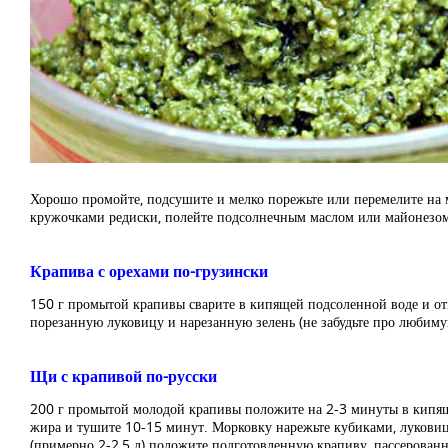
Хорошо промойте, подсушите и мелко порежьте или перемелите на 
кружочками редиски, полейте подсолнечным маслом или майонезом,
Крапива с орехами по-грузински
150 г промытой крапивы сварите в кипящей подсоленной воде и отки
порезанную луковицу и нарезанную зелень (не забудьте про любимую
Щи с крапивой по-русски
200 г промытой молодой крапивы положите на 2-3 минуты в кипящую 
жира и тушите 10-15 минут. Морковку нарежьте кубиками, луковиц
(примерно 2-2,5 л) положите подготовленную крапиву, пассерованн