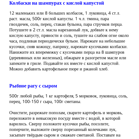
Колбаски на шампурах с кислой капустой
12 маленьких или 8 больших колбасок, 1 луковица, 4 ст.л.
раст. масла, 500г кислой капусты. 1 ч.л. тмина, пара
гвоздичек, соль, перец, стакан бульона, пара стручков перца.
Потушите в 2 ст.л. масла нарезанный лук, добвьте к нему
кислую капусту, пряности и соль, тушите на слабом огне около
часа, подливая периодически бульон. Нарежьте на небольшие
кусочки, сняв кожицу, паприку, нарежьте кусочками колбаски.
Нанижите их вперемежку с кусочками перца на 8 шампуров
(деревянных или железных), обжарьте в разогретом масле или
запеките в гриле. Подавайте их вместе с кислой капустой.
Можно добавить картофельное пюре и ржаной хлеб.
Рыбное рагу с сыром
500г любой рыбы, 1 кг картофеля, 5 морковок, луковица, соль,
перец, 100-150 г сыра, 100г сметаны.
Очистите, разрежьте пополам, сварите картофель и морковь,
переложите в невысокую посуду вместе с водой, в которой
варились. Сверху положите кусочки рыбы, посолите,
поперчите, выложите сверху порезанный колечками лук,
засыпьте твёрдым сыром и смажьте сметаной. Поставьте на