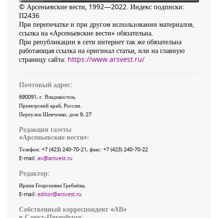
© Арсеньевские вести, 1992—2022. Индекс подписки:
П2436
При перепечатке и при другом использовании материалов,
ссылка на «Арсеньевские вести» обязательна.
При републикации в сети интернет так же обязательна
работающая ссылка на оригинал статьи, или на главную
страницу сайта:
https://www.arsvest.ru/
Почтовый адрес:
690091
, г.
Владивосток
,
Приморский край
,
Россия
.
Переулок Шевченко
, дом 9, 27
Редакция газеты
«
Арсеньевские вести
»:
Телефон:
+7 (423) 240-70-21
, факс:
+7 (423) 240-70-22
E-mail:
av@arsvest.ru
Редактор:
Ирина Георгиевна Гребнёва,
E-mail:
editor@arsvest.ru
Собственный корреспондент «АВ»
в Санкт-Петербурге: