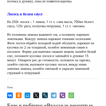
полчаса в духовку, пока не появится корочка.
Лосось в белом соусе
На 250г лосося – 1 лимон, 1 ст.л. слив.масла, 700мл белого
соуса, 125г риса, полпучка петрушки, 1 ст.л. сметаны.
Из половины лимона выжмите сок, а половину нарежьте
ломтиками. Кожуру лимона нарежьте тонкими полосками.
Филе лосося обдайте холодной водой обсушите, нарежьте на
кусочки по 2 см толщиной, полейте лимонным соком и
посолите. Форму для выпечки смажьте жиром, налейте белый
соус, положите кусочки лосося и запекайте в духовке 15
минут. Отварите рис до готовности, положите на тарелку,
залейте соусом, выложите кусочки лосося, между ними
ломтики лимона, полейте сметаной и украсьте лимонной
стружкой и петрушкой.
Теги:
Еще в рубрике «Вкусные рецепты»