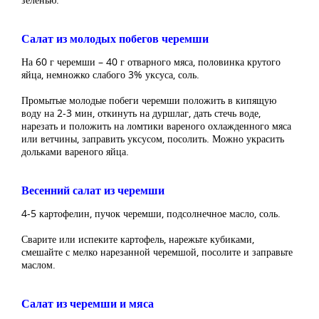
Салат из молодых побегов черемши
На 60 г черемши – 40 г отварного мяса, половинка крутого
яйца, немножко слабого 3% уксуса, соль.
Промытые молодые побеги черемши положить в кипящую
воду на 2-3 мин, откинуть на дуршлаг, дать стечь воде,
нарезать и положить на ломтики вареного охлажденного мяса
или ветчины, заправить уксусом, посолить. Можно украсить
дольками вареного яйца.
Весенний салат из черемши
4-5 картофелин, пучок черемши, подсолнечное масло, соль.
Сварите или испеките картофель, нарежьте кубиками,
смешайте с мелко нарезанной черемшой, посолите и заправьте
маслом.
Салат из черемши и мяса