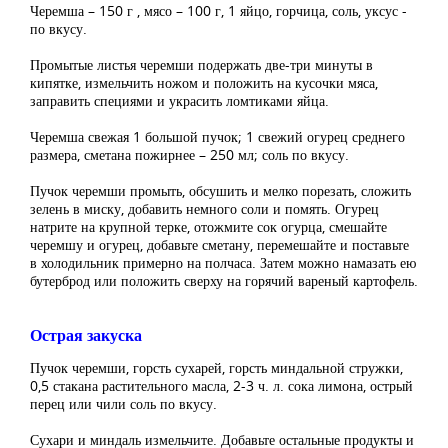
Черемша – 150 г , мясо – 100 г, 1 яйцо, горчица, соль, уксус -
по вкусу.
Промытые листья черемши подержать две-три минуты в
кипятке, измельчить ножом и положить на кусочки мяса,
заправить специями и украсить ломтиками яйца.
Черемша свежая 1 большой пучок; 1 свежий огурец среднего
размера, сметана пожирнее – 250 мл; соль по вкусу.
Пучок черемши промыть, обсушить и мелко порезать, сложить
зелень в миску, добавить немного соли и помять. Огурец
натрите на крупной терке, отожмите сок огурца, смешайте
черемшу и огурец, добавьте сметану, перемешайте и поставьте
в холодильник примерно на полчаса. Затем можно намазать ею
бутерброд или положить сверху на горячий вареный картофель.
Острая закуска
Пучок черемши, горсть сухарей, горсть миндальной стружки,
0,5 стакана растительного масла, 2-3 ч. л. сока лимона, острый
перец или чили соль по вкусу.
Сухари и миндаль измельчите. Добавьте остальные продукты и