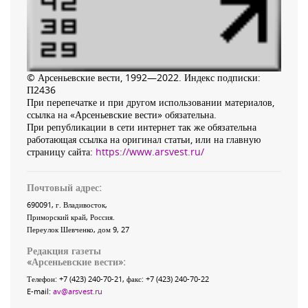
© Арсеньевские вести, 1992—2022. Индекс подписки:
П2436
При перепечатке и при другом использовании материалов,
ссылка на «Арсеньевские вести» обязательна.
При републикации в сети интернет так же обязательна
работающая ссылка на оригинал статьи, или на главную
страницу сайта:
https://www.arsvest.ru/
Почтовый адрес:
690091
, г.
Владивосток
,
Приморский край
,
Россия
.
Переулок Шевченко
, дом 9, 27
Редакция газеты
«
Арсеньевские вести
»:
Телефон:
+7 (423) 240-70-21
, факс:
+7 (423) 240-70-22
E-mail:
av@arsvest.ru