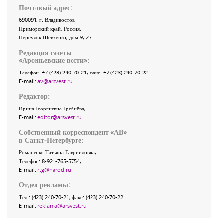
Почтовый адрес:
690091
, г.
Владивосток
,
Приморский край
,
Россия
.
Переулок Шевченко
, дом 9, 27
Редакция газеты
«
Арсеньевские вести
»:
Телефон:
+7 (423) 240-70-21
, факс:
+7 (423) 240-70-22
E-mail:
av@arsvest.ru
Редактор:
Ирина Георгиевна Гребнёва,
E-mail:
editor@arsvest.ru
Собственный корреспондент «АВ»
в Санкт-Петербурге:
Романенко Татьяна Гаврииловна,
Телефон: 8-921-765-5754,
E-mail:
rtg@narod.ru
Отдел рекламы:
Тел.: (423) 240-70-21, факс: (423) 240-70-22
E-mail:
reklama@arsvest.ru