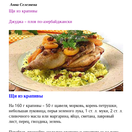
Анна Селезнева
Щи из крапивы
Джуджа – плов по-азербайджански
Щи из крапивы
На 160 г крапивы – 50 г щавеля, морковь, корень петрушки,
небольшая луковица, перья зеленого лука, 1 ст. л. муки, 2 ст. л.
сливочного масла или маргарина, яйцо, сметана, лавровый
лист, перец, гвоздика, зелень.
Перебрав, промойте, молодую крапиву и опустите ее на пару