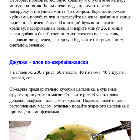
минут в кипяток. Когда стечет вода, пропустите через
мясорубку и потушите минут 15 с жиром. Коренья порежьте
кубиками, порубите лук и пассеруйте на жире, добавив в конце
нарезанный зеленый лук. В кипящий бульон положите
крапиву, пассерованные овощи и варите минут 25, к концу
варки добавив белый соус, листики свежего щавеля, соль,
лавровый лист, перец, гвоздику. Подавайте с крутым яйцом,
сметаной, зеленью.
Джуджа – плов по-азербайджански
1 цыпленок, 200 г риса, 50 г масла, 40 г изюма, 40 г кураги,
шафран, соль.
Обжарьте предварительно кусочки цыпленка, а сушеные
фрукты припустите в масле. Отварите рис. В часть плова
добавьте шафран – для яркой окраски. Подавая, полейте плов
растопленным маслом, отдельно подайте жареного цыпленка с
припущенными фруктами.