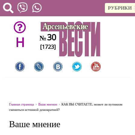
РУБРИКИ
30
№
H
[1723]
Главная страница
Ваше мнение
КАК ВЫ СЧИТАЕТЕ, может ли путинизм
смениться истинной демократией?
Ваше мнение