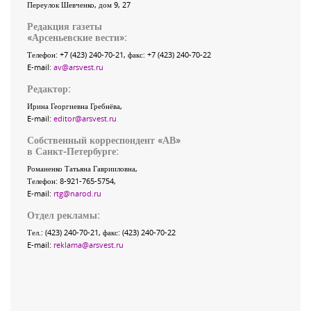
Переулок Шевченко
, дом 9, 27
Редакция газеты
«
Арсеньевские вести
»:
Телефон:
+7 (423) 240-70-21
, факс:
+7 (423) 240-70-22
E-mail:
av@arsvest.ru
Редактор:
Ирина Георгиевна Гребнёва,
E-mail:
editor@arsvest.ru
Собственный корреспондент «АВ»
в Санкт-Петербурге:
Романенко Татьяна Гаврииловна,
Телефон: 8-921-765-5754,
E-mail:
rtg@narod.ru
Отдел рекламы:
Тел.: (423) 240-70-21, факс: (423) 240-70-22
E-mail:
reklama@arsvest.ru