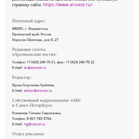
страницу сайта:
https://www.arsvest.ru/
Почтовый адрес:
690091
, г.
Владивосток
,
Приморский край
,
Россия
.
Переулок Шевченко
, дом 9, 27
Редакция газеты
«
Арсеньевские вести
»:
Телефон:
+7 (423) 240-70-21
, факс:
+7 (423) 240-70-22
E-mail:
av@arsvest.ru
Редактор:
Ирина Георгиевна Гребнёва,
E-mail:
editor@arsvest.ru
Собственный корреспондент «АВ»
в Санкт-Петербурге:
Романенко Татьяна Гаврииловна,
Телефон: 8-921-765-5754,
E-mail:
rtg@narod.ru
Отдел рекламы: