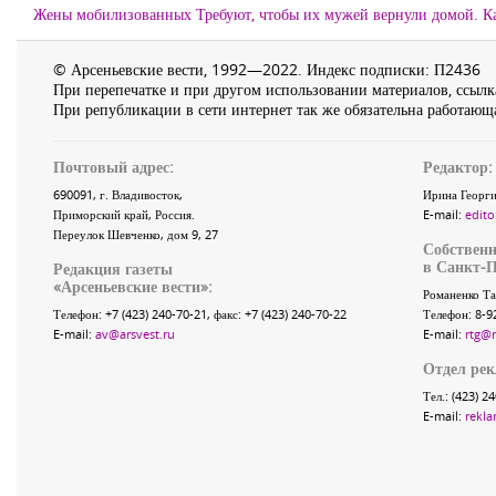
Жены мобилизованных Требуют, чтобы их мужей вернули домой. Ка
© Арсеньевские вести, 1992—2022. Индекс подписки: П2436
При перепечатке и при другом использовании материалов, ссылка
При републикации в сети интернет так же обязательна работающа
Почтовый адрес:
Редактор:
690091
, г.
Владивосток
,
Ирина Георги
Приморский край
,
Россия
.
E-mail:
edito
Переулок Шевченко
, дом 9, 27
Собственн
в Санкт-П
Редакция газеты
«
Арсеньевские вести
»:
Романенко Та
Телефон:
+7 (423) 240-70-21
, факс:
+7 (423) 240-70-22
Телефон: 8-9
E-mail:
av@arsvest.ru
E-mail:
rtg@
Отдел ре
Тел.: (423) 2
E-mail:
rekla