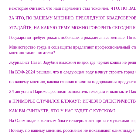
некоторые считают, что наш парламент стал токсичен. ЧТО, ПО
ЗА ЧТО, ПО ВАШЕМУ МНЕНИЮ, ПРЕСЛЕДУЮТ КВАДРОБЕРОВ
УГАДАЙТЕ, НА КАКУЮ ТЕМУ МОЖНО ГОВОРИТЬ СЕГОДНЯ БЕЗ н
Государство требует рожать побольше, а рождается все меньше. По
Министерство труда и соцзащиты предлагают профессиональный ст
мнению такие писатели?
Журналист Павел Зарубин выложил видео, где черная кошка не реш
На ВЭФ-2024 решили, что в следующем году начнут строить город 
по вашему мнению, какова главная причина подорожания продукто
24 августа в Париже арестован основатель телеграм и вконтакте П
в ПРИМОРЬЕ СЛУЧИЛСЯ БЛЭКАУТ: ИСЧЕЗЛО ЭЛЕКТРИЧЕСТВО.
КАК ВЫ СЧИТАЕТЕ, ЧТО У НАС БУДЕТ С КУРСКОМ?
На Олимпиаде в женском боксе гендерная женщина с мужскими гор
Почему, по вашему мнению, россиянам не показывают олимпиаду?