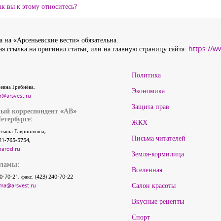
к вы к этому относитесь?
 на «Арсеньевские вести» обязательна.
я ссылка на оригинал статьи, или на главную страницу сайта:
https://w
Политика
евна Гребнёва,
Экономика
r@arsvest.ru
Защита прав
ый корреспондент «АВ»
етербурге:
ЖКХ
тьяна Гаврииловна,
Письма читателей
21-765-5754,
narod.ru
Земля-кормилица
кламы:
Вселенная
40-70-21, факс: (423) 240-70-22
Салон красоты
ma@arsvest.ru
Вкусные рецепты
Спорт