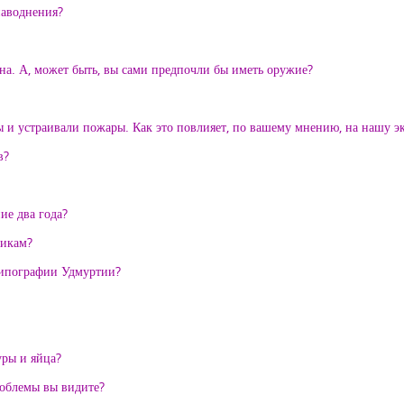
наводнения?
на. А, может быть, вы сами предпочли бы иметь оружие?
 и устраивали пожары. Как это повлияет, по вашему мнению, на нашу э
в?
е два года?
никам?
типографии Удмуртии?
уры и яйца?
роблемы вы видите?