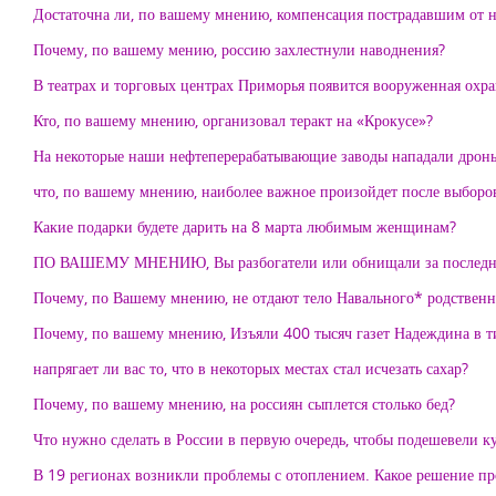
Достаточна ли, по вашему мнению, компенсация пострадавшим от 
Почему, по вашему мению, россию захлестнули наводнения?
В театрах и торговых центрах Приморья появится вооруженная охра
Кто, по вашему мнению, организовал теракт на «Крокусе»?
На некоторые наши нефтеперерабатывающие заводы нападали дроны
что, по вашему мнению, наиболее важное произойдет после выборо
Какие подарки будете дарить на 8 марта любимым женщинам?
ПО ВАШЕМУ МНЕНИЮ, Вы разбогатели или обнищали за последни
Почему, по Вашему мнению, не отдают тело Навального* родствен
Почему, по вашему мнению, Изъяли 400 тысяч газет Надеждина в 
напрягает ли вас то, что в некоторых местах стал исчезать сахар?
Почему, по вашему мнению, на россиян сыплется столько бед?
Что нужно сделать в России в первую очередь, чтобы подешевели к
В 19 регионах возникли проблемы с отоплением. Какое решение п