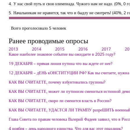
4. У нас свой путь и своя олимпиада. Чужого нам не надо.
(0%, 0 г
5. Начальникам не нравится, так что и быдлу не смотреть!
(40%, 2 г
Всего проголосовало 5 человек
Ранее проводимые опросы
2013
2014
2015
2016
2017
20
Какое наиболее знаковое событие вы ожидаете в 2025 году?
19 ДЕКАБРЯ – прямая линия путина что вы ждете от нее?
12 ДЕКАБРЯ – дЕНЬ кОНСТИТУЦИИ РФ? Как вы считаете, нужна 
КАК ВЫ СЧИТАЕТЕ, почему взбунтовались грузины?
КАК ВЫ СЧИТАЕТЕ, может ли путинизм смениться истинной демо
КАК ВЫ СЧИТАЕТЕ, скоро ли сменится власть в России?
КАК ВЫ СЧИТАЕТЕ, УДАСТСЯ ЛИ ТРАМПУ разреШИТЬ военный к
Глава Совета по правам человека Валерий Фадеев заявил, что в 
4 ноября – день народного единства. Что для вас этот праздник?