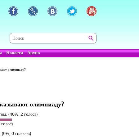
ы
Новости
Архив
ывают олимпиаду?
оказывают олимпиаду?
агом.
(40%, 2 голоса)
 голос)
!
(0%, 0 голосов)