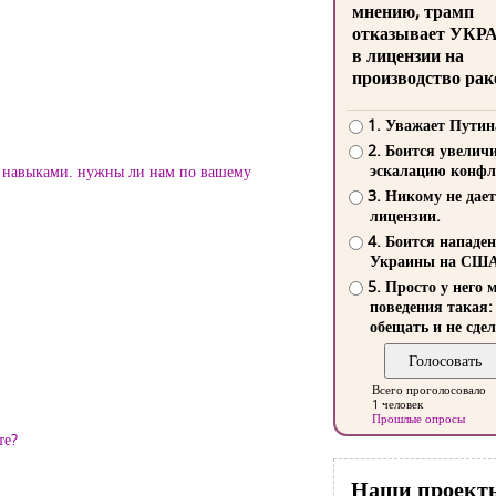
мнению, трамп
отказывает УКР
в лицензии на
производство рак
1. Уважает Путин
2. Боится увелич
эскалацию конфл
и навыками. нужны ли нам по вашему
3. Никому не дает
лицензии.
4. Боится нападе
Украины на СШ
5. Просто у него 
поведения такая:
обещать и не сдел
Всего проголосовало
1 человек
Прошлые опросы
те?
Наши проект