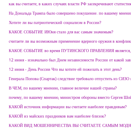
как вы считаете, в каких случаях власти РФ засекречивают статисти
На Дональда Трампа было совершено покушение. по вашему мнени
Хотите ли вы патриотический социализм в России?
КАКОЕ СОБЫТИЕ ИЮня стало для вас самым значимым?
считаете ли вы возможным применение ядерного оружия в конфлик
КАКОЕ СОБЫТИЕ во время ПУТИНСКОГО ПРАВЛЕНИЯ является
12 июня - изначально был Днем независимости России от какой зав
12 июня - День России Что вы хотите ей пожелать в этот день?
Генерала Попова (Спартак) следствие требовало отпустить из СИ
В ЧЕМ, по вашему мнению, главное величие нашей страны?
почему, по вашему мнению, министром обороны вместо Сергея Шой
КАКОЙ источник информации вы считаете наиболее правдивым?
КАКОЙ из майских праздников вам наиболее близок?
КАКОЙ ВИД МОШЕННИЧЕСТВА ВЫ СЧИТАЕТЕ САМЫМ МОД