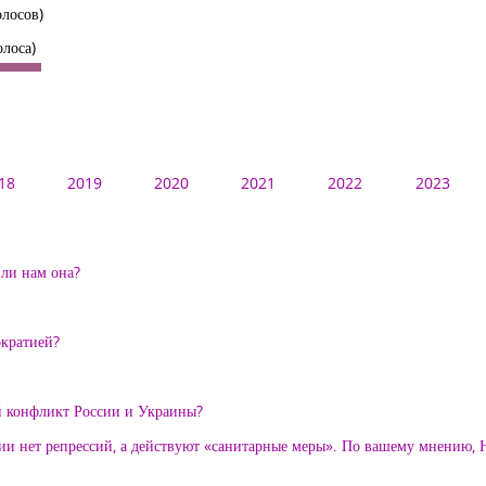
олосов)
олоса)
18
2019
2020
2021
2022
2023
ли нам она?
кратией?
онфликт России и Украины?
России нет репрессий, а действуют «санитарные меры». По вашему мнен