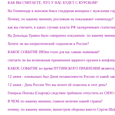
КАК ВЫ СЧИТАЕТЕ, ЧТО У НАС БУДЕТ С КУРСКОМ?
На Олимпиаде в женском боксе гендерная женщина с мужскими гор
Почему, по вашему мнению, россиянам не показывают олимпиаду?
как вы считаете, в каких случаях власти РФ засекречивают статисти
На Дональда Трампа было совершено покушение. по вашему мнени
Хотите ли вы патриотический социализм в России?
КАКОЕ СОБЫТИЕ ИЮня стало для вас самым значимым?
считаете ли вы возможным применение ядерного оружия в конфлик
КАКОЕ СОБЫТИЕ во время ПУТИНСКОГО ПРАВЛЕНИЯ является
12 июня - изначально был Днем независимости России от какой зав
12 июня - День России Что вы хотите ей пожелать в этот день?
Генерала Попова (Спартак) следствие требовало отпустить из СИ
В ЧЕМ, по вашему мнению, главное величие нашей страны?
почему, по вашему мнению, министром обороны вместо Сергея Шой