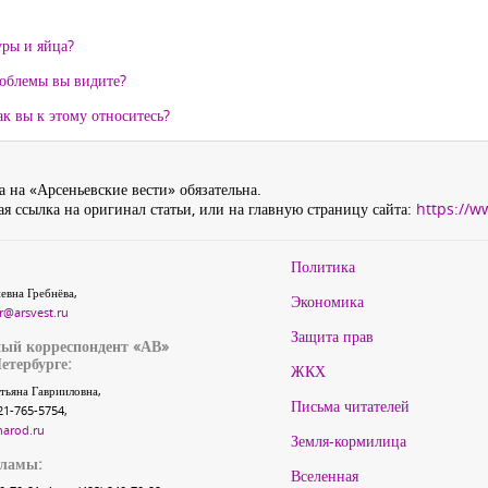
уры и яйца?
роблемы вы видите?
к вы к этому относитесь?
 на «Арсеньевские вести» обязательна.
я ссылка на оригинал статьи, или на главную страницу сайта:
https://w
Политика
евна Гребнёва,
Экономика
r@arsvest.ru
Защита прав
ый корреспондент «АВ»
етербурге:
ЖКХ
тьяна Гаврииловна,
Письма читателей
21-765-5754,
narod.ru
Земля-кормилица
кламы:
Вселенная