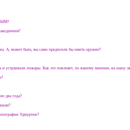
НЫМ?
наводнения?
на. А, может быть, вы сами предпочли бы иметь оружие?
 и устраивали пожары. Как это повлияет, по вашему мнению, на нашу э
в?
е два года?
никам?
типографии Удмуртии?