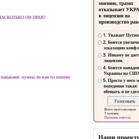
мнению, трамп
отказывает УКР
в лицензии на
ию, НАСКОЛЬКО ОН ПРАВ?
производство рак
1. Уважает Путин
2. Боится увелич
эскалацию конфл
3. Никому не дает
лицензии.
4. Боится нападе
Украины на СШ
и навыками. нужны ли нам по вашему
5. Просто у него 
поведения такая:
обещать и не сдел
Всего проголосовало
1 человек
Прошлые опросы
Наши проект