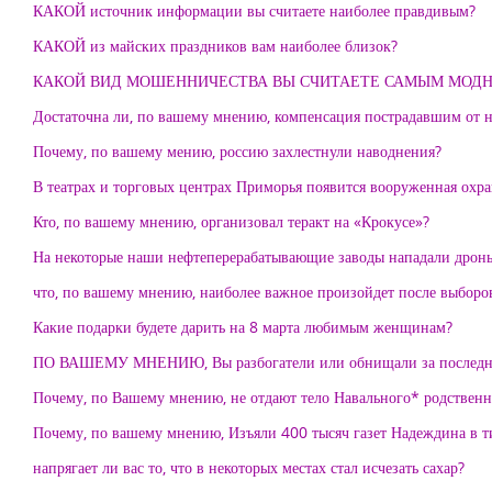
КАКОЙ источник информации вы считаете наиболее правдивым?
КАКОЙ из майских праздников вам наиболее близок?
КАКОЙ ВИД МОШЕННИЧЕСТВА ВЫ СЧИТАЕТЕ САМЫМ МОД
Достаточна ли, по вашему мнению, компенсация пострадавшим от 
Почему, по вашему мению, россию захлестнули наводнения?
В театрах и торговых центрах Приморья появится вооруженная охра
Кто, по вашему мнению, организовал теракт на «Крокусе»?
На некоторые наши нефтеперерабатывающие заводы нападали дроны
что, по вашему мнению, наиболее важное произойдет после выборо
Какие подарки будете дарить на 8 марта любимым женщинам?
ПО ВАШЕМУ МНЕНИЮ, Вы разбогатели или обнищали за последни
Почему, по Вашему мнению, не отдают тело Навального* родствен
Почему, по вашему мнению, Изъяли 400 тысяч газет Надеждина в 
напрягает ли вас то, что в некоторых местах стал исчезать сахар?