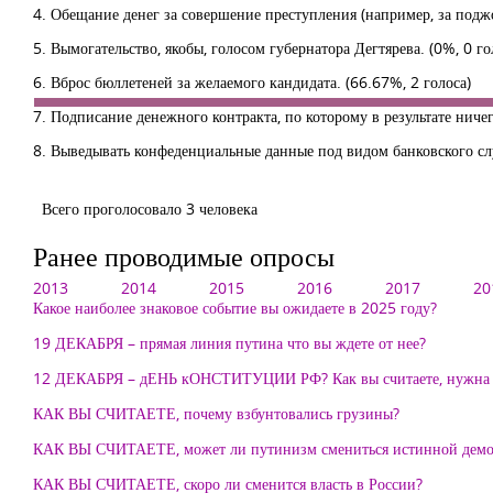
4. Обещание денег за совершение преступления (например, за подж
5. Вымогательство, якобы, голосом губернатора Дегтярева.
(0%, 0 го
6. Вброс бюллетеней за желаемого кандидата.
(66.67%, 2 голоса)
7. Подписание денежного контракта, по которому в результате нич
8. Выведывать конфеденциальные данные под видом банковского сл
Всего проголосовало 3 человека
Ранее проводимые опросы
2013
2014
2015
2016
2017
20
Какое наиболее знаковое событие вы ожидаете в 2025 году?
19 ДЕКАБРЯ – прямая линия путина что вы ждете от нее?
12 ДЕКАБРЯ – дЕНЬ кОНСТИТУЦИИ РФ? Как вы считаете, нужна 
КАК ВЫ СЧИТАЕТЕ, почему взбунтовались грузины?
КАК ВЫ СЧИТАЕТЕ, может ли путинизм смениться истинной демо
КАК ВЫ СЧИТАЕТЕ, скоро ли сменится власть в России?