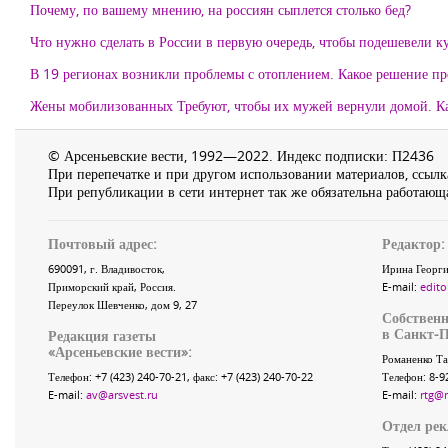
Почему, по вашему мнению, на россиян сыплется столько бед?
Что нужно сделать в России в первую очередь, чтобы подешевели к
В 19 регионах возникли проблемы с отоплением. Какое решение п
Жены мобилизованных Требуют, чтобы их мужей вернули домой. Ка
© Арсеньевские вести, 1992—2022. Индекс подписки: П2436
При перепечатке и при другом использовании материалов, ссылка
При републикации в сети интернет так же обязательна работающа
Почтовый адрес:
Редактор:
690091
, г.
Владивосток
,
Ирина Георги
Приморский край
,
Россия
.
E-mail:
edito
Переулок Шевченко
, дом 9, 27
Собственн
в Санкт-П
Редакция газеты
«
Арсеньевские вести
»:
Романенко Та
Телефон:
+7 (423) 240-70-21
, факс:
+7 (423) 240-70-22
Телефон: 8-9
E-mail:
av@arsvest.ru
E-mail:
rtg@
Отдел ре