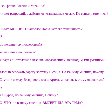
онфликт России и Украины?
России нет репрессий, а действуют «санитарные меры». По вашему мнен
 ВАШЕМУ МНЕНИЮ, наиболее Повышает его токсичность?
?
егативных последствий?
 вашему мнению, почему?
андарт «писателей»: с высшим образованием, необходимыми умениями 
илась перебежать дорогу кортежу Путина. По Вашему мнению, почему?
Спутник между Владивостоком и Артемом. как вы к этому относитесь?
в?
авел Дуров, по вашему мнению, Почему?
 ЧТО, по вашему мнению, ВЫСВЕТИЛА ЭТА ТЬМА?