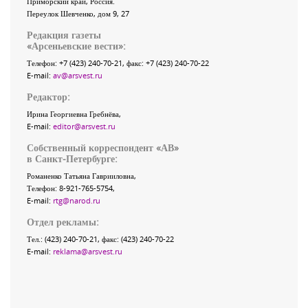
Приморский край
,
Россия
.
Переулок Шевченко
, дом 9, 27
Редакция газеты
«
Арсеньевские вести
»:
Телефон:
+7 (423) 240-70-21
, факс:
+7 (423) 240-70-22
E-mail:
av@arsvest.ru
Редактор:
Ирина Георгиевна Гребнёва,
E-mail:
editor@arsvest.ru
Собственный корреспондент «АВ»
в Санкт-Петербурге:
Романенко Татьяна Гаврииловна,
Телефон: 8-921-765-5754,
E-mail:
rtg@narod.ru
Отдел рекламы:
Тел.: (423) 240-70-21, факс: (423) 240-70-22
E-mail:
reklama@arsvest.ru