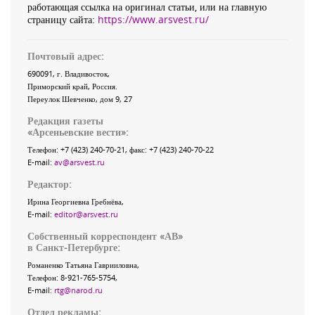
работающая ссылка на оригинал статьи, или на главную
страницу сайта:
https://www.arsvest.ru/
Почтовый адрес:
690091
, г.
Владивосток
,
Приморский край
,
Россия
.
Переулок Шевченко
, дом 9, 27
Редакция газеты
«
Арсеньевские вести
»:
Телефон:
+7 (423) 240-70-21
, факс:
+7 (423) 240-70-22
E-mail:
av@arsvest.ru
Редактор:
Ирина Георгиевна Гребнёва,
E-mail:
editor@arsvest.ru
Собственный корреспондент «АВ»
в Санкт-Петербурге:
Романенко Татьяна Гаврииловна,
Телефон: 8-921-765-5754,
E-mail:
rtg@narod.ru
Отдел рекламы: