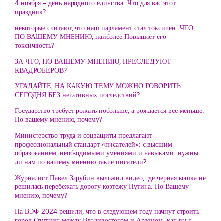
4 ноября – день народного единства. Что для вас этот
праздник?
некоторые считают, что наш парламент стал токсичен. ЧТО,
ПО ВАШЕМУ МНЕНИЮ, наиболее Повышает его
токсичность?
ЗА ЧТО, ПО ВАШЕМУ МНЕНИЮ, ПРЕСЛЕДУЮТ
КВАДРОБЕРОВ?
УГАДАЙТЕ, НА КАКУЮ ТЕМУ МОЖНО ГОВОРИТЬ
СЕГОДНЯ БЕЗ негативных последствий?
Государство требует рожать побольше, а рождается все меньше.
По вашему мнению, почему?
Министерство труда и соцзащиты предлагают
профессиональный стандарт «писателей»: с высшим
образованием, необходимыми умениями и навыками. нужны
ли нам по вашему мнению такие писатели?
Журналист Павел Зарубин выложил видео, где черная кошка не
решилась перебежать дорогу кортежу Путина. По Вашему
мнению, почему?
На ВЭФ-2024 решили, что в следующем году начнут строить
город Спутник между Владивостоком и Артемом. как вы к