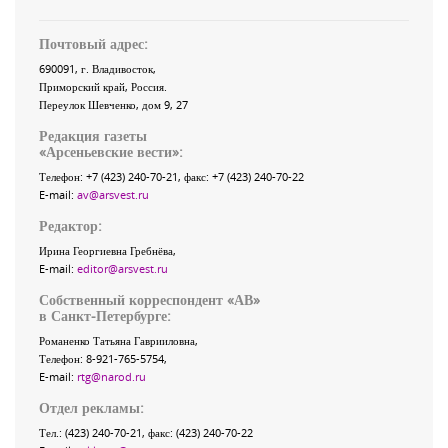
Почтовый адрес:
690091
, г.
Владивосток
,
Приморский край
,
Россия
.
Переулок Шевченко
, дом 9, 27
Редакция газеты
«
Арсеньевские вести
»:
Телефон:
+7 (423) 240-70-21
, факс:
+7 (423) 240-70-22
E-mail:
av@arsvest.ru
Редактор:
Ирина Георгиевна Гребнёва,
E-mail:
editor@arsvest.ru
Собственный корреспондент «АВ»
в Санкт-Петербурге:
Романенко Татьяна Гаврииловна,
Телефон: 8-921-765-5754,
E-mail:
rtg@narod.ru
Отдел рекламы:
Тел.: (423) 240-70-21, факс: (423) 240-70-22