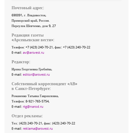
Почтовый адрес:
690091
, г.
Владивосток
,
Приморский край
,
Россия
.
Переулок Шевченко
, дом 9, 27
Редакция газеты
«
Арсеньевские вести
»:
Телефон:
+7 (423) 240-70-21
, факс:
+7 (423) 240-70-22
E-mail:
av@arsvest.ru
Редактор:
Ирина Георгиевна Гребнёва,
E-mail:
editor@arsvest.ru
Собственный корреспондент «АВ»
в Санкт-Петербурге:
Романенко Татьяна Гаврииловна,
Телефон: 8-921-765-5754,
E-mail:
rtg@narod.ru
Отдел рекламы:
Тел.: (423) 240-70-21, факс: (423) 240-70-22
E-mail:
reklama@arsvest.ru