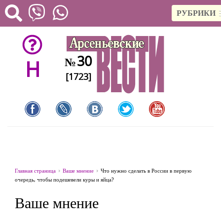
РУБРИКИ
30
№
H
[1723]
Главная страница
Ваше мнение
Что нужно сделать в России в первую
очередь, чтобы подешевели куры и яйца?
Ваше мнение