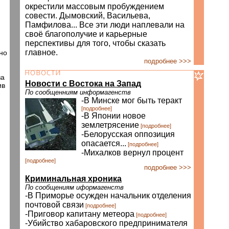
окрестили массовым пробуждением
совести. Дымовский, Васильева,
Памфилова... Все эти люди наплевали на
своё благополучие и карьерные
перспективы для того, чтобы сказать
главное.
но
подробнее >>>
за
Новости с Востока на Запад
ив
По сообщенниям информагенств
-В Минске мог быть теракт
[подробнее]
-В Японии новое
землетрясение
[подробнее]
-Белорусская оппозиция
опасается...
[подробнее]
-Михалков вернул процент
[подробнее]
подробнее >>>
Криминальная хроника
По сообщениям иформагенств
-В Приморье осужден начальник отделения
почтовой связи
[подробнее]
-Приговор капитану метеора
[подробнее]
-Убийство хабаровского предпринимателя