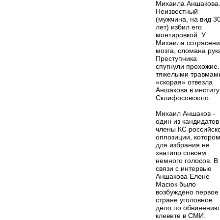
Михаила Аншакова
Неизвестный
(мужчина, на вид 3
лет) избил его
монтировкой. У
Михаила сотрясен
мозга, сломана рук
Преступника
спугнули прохожие.
тяжелыми травмам
«скорая» отвезла
Аншакова в институ
Склифосовского.
Михаил Аншаков -
один из кандидатов
члены КС российск
оппозиции, которо
для избрания не
хватило совсем
немного голосов. В
связи с интервью
Аншакова Елене
Масюк было
возбуждено первое
стране уголовное
дело по обвинению
клевете в СМИ.