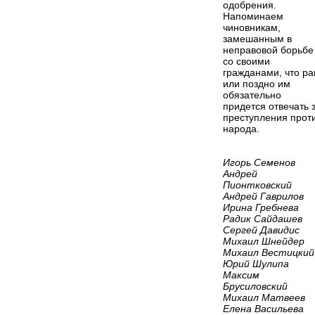
одобрения.
Напоминаем
чиновникам,
замешанным в
неправовой борьбе
со своими
гражданами, что ра
или поздно им
обязательно
придется отвечать 
преступления прот
народа.
Игорь Семенов
Андрей
Пионтковский
Андрей Гаврилов
Ирина Гребнева
Радик Сайдашев
Сергей Давидис
Михаил Шнейдер
Михаил Вестицкий
Юрий Шулипа
Максим
Брусиловский
Михаил Матвеев
Елена Васильева