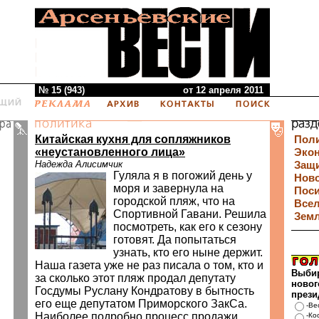
№ 15 (943)
от 12 апреля 2011
Китайская кухня для сопляжников
Пол
«неустановленного лица»
Эко
Надежда Алисимчик
Защи
Гуляла я в погожий день у
Нов
моря и завернула на
Пос
городской пляж, что на
Все
Спортивной Гавани. Решила
Зем
посмотреть, как его к сезону
готовят. Да попытаться
узнать, кто его ныне держит.
Наша газета уже не раз писала о том, кто и
Выби
за сколько этот пляж продал депутату
новог
Госдумы Руслану Кондратову в бытность
прези
его еще депутатом Приморского ЗакСа.
-Ве
Наиболее подробно процесс продажи
-Ко