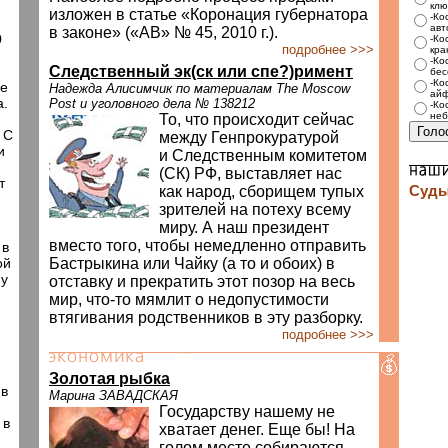
.
клю
изложен в статье «Коронация губернатора
-Ко
авт
в законе» («АВ» № 45, 2010 г.).
0
-Ко
подробнее >>>
кра
-Ко
Следственный эк(ск или спе?)римент
бес
-Ко
ие
Надежда Алисимчик по материалам The Moscow
айф
а.
Post и уголовного дела № 138212
-Ко
неб
То, что происходит сейчас
 С
между Генпрокуратурой
и
и Следственным комитетом
(СК) РФ, выставляет нас
т
как народ, сборищем тупых
Суды
зрителей на потеху всему
миру. А наш президент
вместо того, чтобы немедленно отправить
 в
ой
Бастрыкина или Чайку (а то и обоих) в
му
отставку и прекратить этот позор на весь
мир, что-то мямлит о недопустимости
втягивания родственников в эту разборку.
подробнее >>>
Золотая рыбка
 в
Марина ЗАВАДСКАЯ
Государству нашему не
 в
хватает денег. Еще бы! На
голом месте собираются