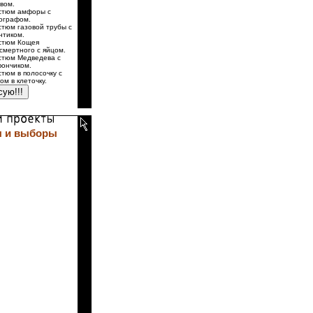
вом.
стюм амфоры с
ографом.
стюм газовой трубы с
нтиком.
стюм Кощея
смертного с яйцом.
стюм Медведева с
ончиком.
стюм в полосочку с
ом в клеточку.
 и выборы