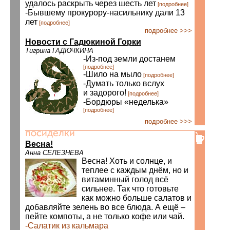
удалось раскрыть через шесть лет
[подробнее]
-Бывшему прокурору-насильнику дали 13
лет
[подробнее]
подробнее >>>
Новости с Гадюкиной Горки
Тигрина ГАДЮЧКИНА
-Из-под земли достанем
[подробнее]
-Шило на мыло
[подробнее]
-Думать только вслух
и задорого!
[подробнее]
-Бордюры «неделька»
[подробнее]
подробнее >>>
Весна!
Анна СЕЛЕЗНЕВА
Весна! Хоть и солнце, и
теплее с каждым днём, но и
витаминный голод всё
сильнее. Так что готовьте
как можно больше салатов и
добавляйте зелень во все блюда. А ещё –
пейте компоты, а не только кофе или чай.
-Салатик из кальмара