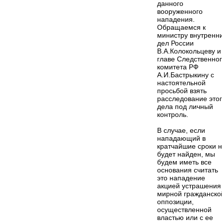
данного
вооруженного
нападения.
Обращаемся к
министру внутренн
дел России
В.А.Колокольцеву и
главе Следственно
комитета РФ
А.И.Бастрыкину с
настоятельной
просьбой взять
расследование это
дела под личный
контроль.
В случае, если
нападающий в
кратчайшие сроки 
будет найден, мы
будем иметь все
основания считать
это нападение
акцией устрашения
мирной гражданско
оппозиции,
осуществленной
властью или с ее