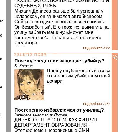
ПОСЛЕ КРАХА: ВОЛНА САМОУБИЙСТВ И
СУДЕБНЫХ ТЯЖБ
Михаил Денисов раньше был успешным
человеком, он занимался автобизнесом.
их
Сейчас в воздухе повисла вся его жизнь.
Он безработный. Его грозятся выкинуть на
улицу, забрать машину. «Может, мне
го
застрелиться?» - спрашивает он своего
кредитора.
подробнее >>>
го
Почему следствие защищает убийцу?
В. Крюков
Прошу опубликовать в связи
со зверским убийством моей
дочери.
не
подробнее >>>
Постепенно избавляемся от училищ?
й
Записала Анастасия Попова.
ДИРЕКТОР ПТУ О ТОМ, КАК ХИТРИТ
ДЕПАРТАМЕНТ ОБРАЗОВАНИЯ.
Этот феномен независимые СМИ