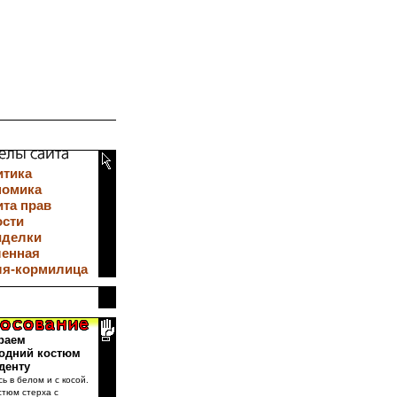
итика
номика
та прав
ости
иделки
ленная
ля-кормилица
раем
одний костюм
денту
сь в белом и с косой.
стюм стерха с