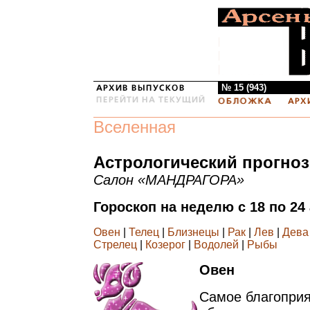
№ 15 (943)
Вселенная
Астрологический прогноз
Салон «МАНДРАГОРА»
Гороскоп на неделю с 18 по 24
Овен
|
Телец
|
Близнецы
|
Рак
|
Лев
|
Дева
Стрелец
|
Козерог
|
Водолей
|
Рыбы
Овен
Самое благоприя