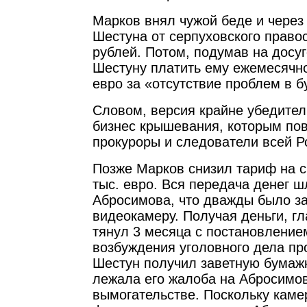
Марков внял чужой беде и через
Шестуна от серпуховского право
рублей. Потом, подумав на досу
Шестуну платить ему ежемесячно
евро за «отсутствие проблем в 
Словом, версия крайне убедител
бизнес крышевания, которым по
прокуроры и следователи всей Р
Позже Марков снизил тариф на с
тыс. евро. Вся передача денег ш
Абросимова, что дважды было з
видеокамеру. Получая деньги, г
тянул 3 месяца с постановление
возбуждения уголовного дела пр
Шестун получил заветную бумажк
лежала его жалоба на Абросимо
вымогательстве. Поскольку кам