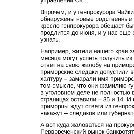
управлений СК...
Впрочем, и у генпрокурора Чайки
обнаружены новые родственные с
кресло генпрокурора обещает бы
продлится до июня, и у нас еще 
узнать.
Например, жители нашего края з
месяца могут успеть получить из
ответ на свою жалобу на примор
приморские следаки допустили в
халтуру – замарали имя приморс
том смысле, что они фамилию г
в уголовном деле не полностью 
страницах оставили – 35 и 14. И 
приморцы ждут ответа из генпрок
накажут – следаков или губерна
А вот куда жаловаться на прокур
Первореченский рынок банкротя