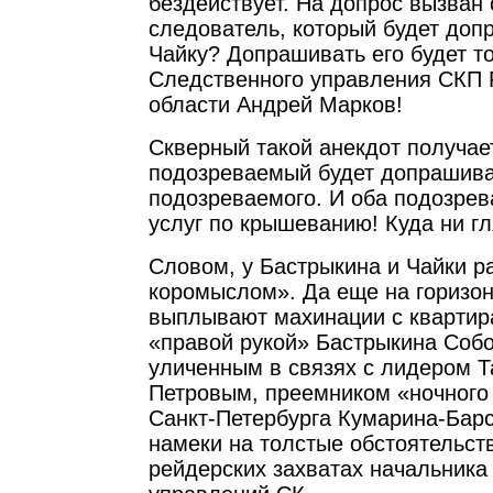
бездействует. На допрос вызван 
следователь, который будет доп
Чайку? Допрашивать его будет т
Следственного управления СКП 
области Андрей Марков!
Скверный такой анекдот получае
подозреваемый будет допрашива
подозреваемого. И оба подозрев
услуг по крышеванию! Куда ни гл
Словом, у Бастрыкина и Чайки р
коромыслом». Да еще на горизон
выплывают махинации с квартира
«правой рукой» Бастрыкина Соб
уличенным в связях с лидером 
Петровым, преемником «ночного
Санкт-Петербурга Кумарина-Барс
намеки на толстые обстоятельств
рейдерских захватах начальника 