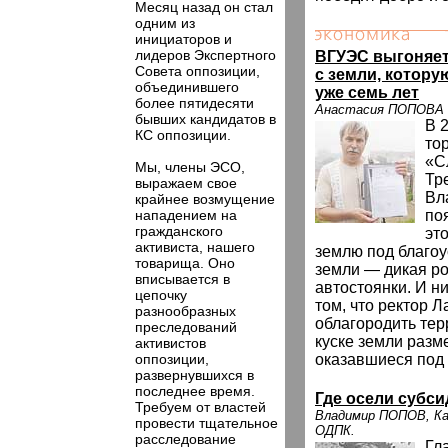
Месяц назад он стал
одним из
инициаторов и
лидеров Экспертного
ВГУЭС выгоняет
Совета оппозиции,
с земли, котору
объединившего
уже семь лет
более пятидесяти
Анастасия ПОПОВА
бывших кандидатов в
В 
КС оппозиции.
то
«С
Мы, члены ЭСО,
Тр
выражаем свое
Вл
крайнее возмущение
нападением на
по
гражданского
эт
активиста, нашего
землю под благоу
товарища. Оно
земли — дикая р
вписывается в
автостоянки. И н
цепочку
том, что ректор 
разнообразных
облагородить тер
преследований
куске земли разм
активистов
оппозиции,
оказавшиеся под 
развернувшихся в
последнее время.
Где осели субс
Требуем от властей
Владимир ПОПОВ, Ка
провести тщательное
ОДПК.
расследование
Гл