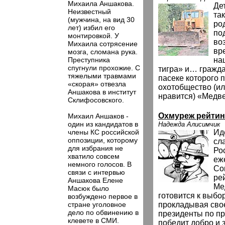
Михаила Аншакова.
Де
Неизвестный
та
(мужчина, на вид 30
ро
лет) избил его
по
монтировкой. У
во
Михаила сотрясение
вр
мозга, сломана рука.
Преступника
на
спугнули прохожие. С
тигра» и… гражд
тяжелыми травмами
пасеке которого 
«скорая» отвезла
охотобщество (ил
Аншакова в институт
нравится) «Медве
Склифосовского.
Охмуреж рейти
Михаил Аншаков -
один из кандидатов в
Надежда Алисимчик
члены КС российской
Ид
оппозиции, которому
сл
для избрания не
Ро
хватило совсем
еж
немного голосов. В
Со
связи с интервью
ре
Аншакова Елене
Ме
Масюк было
готовится к выбо
возбуждено первое в
стране уголовное
прокладывая свое
дело по обвинению в
президенты по п
клевете в СМИ.
победит добро и з