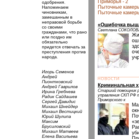
Приморья - 2
одобрения.
Пыточные камеры
Напоминаем
чиновникам,
Пыточные камеры
замешанным в
неправовой борьбе
«Ошибочка выш
со своими
Светлана СОКОЛОВА,
гражданами, что рано
Жи
или поздно им
ош
обязательно
зд
придется отвечать за
оч
преступления против
народа.
уч
Игорь Семенов
Андрей
Пионтковский
Криминальная х
Андрей Гаврилов
Старший помощник р
Ирина Гребнева
управления СКП РФ 
Радик Сайдашев
Приморского к
Сергей Давидис
Ма
Михаил Шнейдер
ок
Михаил Вестицкий
По
Юрий Шулипа
Максим
«з
Брусиловский
Ра
Михаил Матвеев
уб
Елена Васильева
Пр