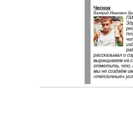
Чеснок
Валерий Иванович Б
ПИ
Зд
ре
по
чи
из
ра
рассказывал о с
выращиваем на с
отметить, что, 
мы не создаём и
«тепличные» усл