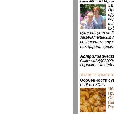
Вера АКСЕНОВА, Л
ЗД
Пр
др
га
та
ря
существует он б
замечательным л
создающим эту к
них царила грязь
Астрологическ
Салон «МАНДРАГОР
Гороскоп на неде
Особенности су
Н. ЛЕВГЕРОВА
Яб
Гр
Сл
Ви
Ра