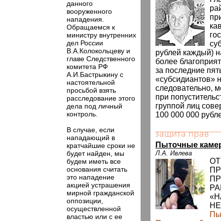
данного
ра
вооруженного
пр
нападения.
ка
Обращаемся к
го
министру внутренних
дел России
су
В.А.Колокольцеву и
рублей каждый) н
главе Следственного
более благоприя
комитета РФ
за последние пять
А.И.Бастрыкину с
«субсидиантов» н
настоятельной
следовательно, м
просьбой взять
при попустительс
расследование этого
группой лиц сове
дела под личный
контроль.
100 000 000 рубл
В случае, если
нападающий в
Пыточные каме
кратчайшие сроки не
будет найден, мы
Л.А. Ивлева
ОТ
будем иметь все
основания считать
ПР
это нападение
ПР
акцией устрашения
РА
мирной гражданской
«Н
оппозиции,
НЕ
осуществленной
Пы
властью или с ее