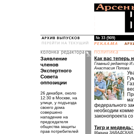
№ 33 (909)
Заявление
Как вас теперь 
Главный редактор И.
членов
Анастасия Попова
Экспертного
Ув
Совета
Гу
оппозиции
Га
ве
26 декабря, около
Пр
12:30 в Москве, на
ма
улице, у подъезда
федерального за
своего дома
необходим комме
совершено
законопроекта со
нападение на
председателя
общества защиты
Тигр и медведь:
прав потребителей
Марина ЗАВАДСКАЯ.