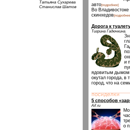
Татьяна Сухарева
авто
[подробнее]
Станислав Шатов
Во Владивостоке
скинхедов
[подробнее
Дорога к туалет
Тигрина Гадючкина.
Зн
гл
Га
по
ох
и 
пу
ядовитым дымом 
окутал города, в
город, что на сем
5 способов «зар
Aif.ru
Мо
ча
тр
о 