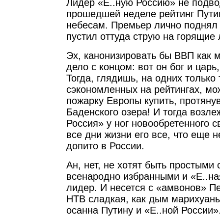
Лидер «Е..ную Россию» не подвод
прошедшей неделе рейтинг Путин
небесам. Премьер лично поднял 
пустил оттуда струю на горящие 
Эх, канонизировать бы ВВП как 
дело с концом: вот он бог и царь
Тогда, глядишь, на одних только 
сэкономленных на рейтингах, мо
пожарку Европы купить, протяну
Баденского озера! И тогда возле
Россия» у ног новообретенного с
все дни жизни его все, что еще 
допито в России.
Ан, нет, не хотят быть простыми
всенародно избранными и «Е..на
лидер. И несется с «амвонов» Пе
НТВ сладкая, как дым марихуан
осанна Путину и «Е..ной России»