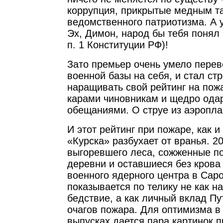
коррупция, прикрытые медным т
ведомственного патриотизма. А у
Эх, Димон, народ бы тебя понял (гл
п. 1 Конституции РФ)!
Зато премьер очень умело перев
военной базы на себя, и стал ст
наращивать свой рейтинг на пожа
карами чиновникам и щедро ода
обещаниями. О струе из аэропла
И этот рейтинг при пожаре, как и
«Курска» разбухает от вранья. 2
выгоревшего леса, сожженные п
деревни и оставшиеся без крова 
военного ядерного центра в Саро
показывается по телику не как н
бедствие, а как личный вклад П
очагов пожара. Для оптимизма в
выпусках дается пара картинок п