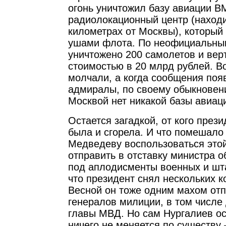
огонь уничтожил базу авиации В
радиолокационный центр (наход
километрах от Москвы), который
ушами флота. По неофициальны
уничтожено 200 самолетов и вер
стоимостью в 20 млрд рублей. В
молчали, а когда сообщения поя
адмиралы, по своему обыкновени
Москвой нет никакой базы авиац
Остается загадкой, от кого прези
была и сгорела. И что помешало
Медведеву воспользоваться этой
отправить в отставку министра 
под аплодисменты военных и шта
что президент снял нескольких
Весной он тоже одним махом отп
генералов милиции, в том числе
главы МВД. Но сам Нургалиев ос
ничего не меняется по существу 