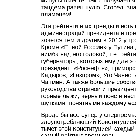
минусы вместе, так и получается
тандема равен нулю. Сгорел, зна
пламенем!
Эти рейтинги и их тренды и есть
администраций президента и пр
хочется тем и другим в 2012 у т
Кроме «Е..ной России» у Путина
нимба над его головой, т.е. рейт
губернаторы, которых ему для эт
президент; «Роснефть», приморс
Кадыров, «Газпром», Уго Чавес,
Чапмен. А также большие собст
руководства страной и президент
горные лыжи, черный пояс и нес
шутками, понятными каждому еф
Вроде бы все супер у сперпремь
злоупотребляющий Конституцией
тычет этой Конституцией каждый 
самый рейтинг премьера!