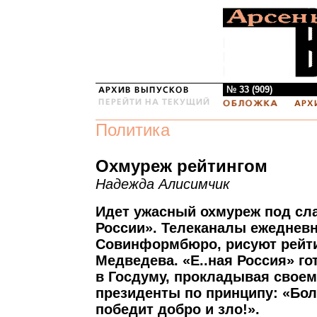
№ 33 (909)
Политика
Охмуреж рейтингом
Надежда Алисимчик
Идет ужасный охмуреж под сла
России». Телеканалы ежедневн
Совинформбюро, рисуют рейти
Медведева. «Е..ная Россия» г
в Госдуму, прокладывая своем
президенты по принципу: «Бо
победит добро и зло!».