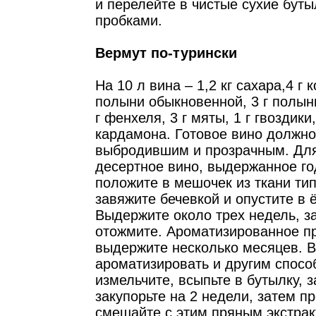
и перелейте в чистые сухие буты
пробками.
Вермут по-турински
На 10 л вина – 1,2 кг сахара,4 г 
полыни обыкновенной, 3 г полын
г фенхеля, 3 г мяты, 1 г гвоздики,
кардамона. Готовое вино должно
выбродившим и прозрачным. Для
десертное вино, выдержанное го
положите в мешочек из ткани ти
завяжите бечевкой и опустите в 
Выдержите около трех недель, за
отожмите. Ароматизированное п
выдержите несколько месяцев. 
ароматизировать и другим спосо
измельчите, всыпьте в бутылку, 
закупорьте на 2 недели, затем п
смешайте с этим пряным экстрак