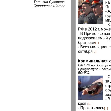
Татьяна Сухарева
на
Станислав Шатов
Ян
- 
суд
ми
- 
РФ в 2012 г. може
- В Приморье взя
подозреваемый у
братьев»
[...]
- Всех милиционе
октября
[...]
Криминальная х
СКП РФ по Приморско
Прокуратура Спасска
БОЙКО,
- 
за
ст
ор
же
- 
кровь
[...]
- Прокатились
[...]