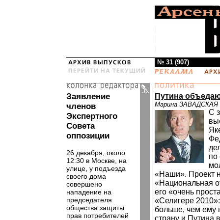
№ 31 (907)
Заявление
Путина объедаю
Марина ЗАВАДСКАЯ
членов
С 
Экспертного
вы
Совета
Як
оппозиции
Фе
де
26 декабря, около
по
12:30 в Москве, на
мо
улице, у подъезда
«Наши». Проект 
своего дома
«Национальная от
совершено
его «очень прост
нападение на
председателя
«Селигере 2010»:
общества защиты
больше, чем ему 
прав потребителей
страну и Путина 