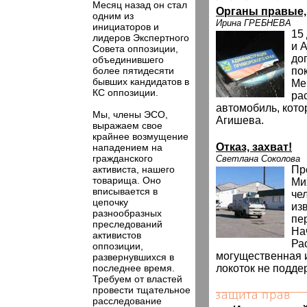
Месяц назад он стал
Органы правые,
одним из
Ирина ГРЕБНЕВА
инициаторов и
15
лидеров Экспертного
и 
Совета оппозиции,
до
объединившего
более пятидесяти
по
бывших кандидатов в
Me
КС оппозиции.
ра
автомобиль, кот
Мы, члены ЭСО,
Агишева.
выражаем свое
крайнее возмущение
Отказ, захват!
нападением на
гражданского
Светлана Соколова
активиста, нашего
Пр
товарища. Оно
Ми
вписывается в
че
цепочку
из
разнообразных
пе
преследований
На
активистов
Ра
оппозиции,
могущественная и
развернувшихся в
последнее время.
локоток не подде
Требуем от властей
провести тщательное
расследование