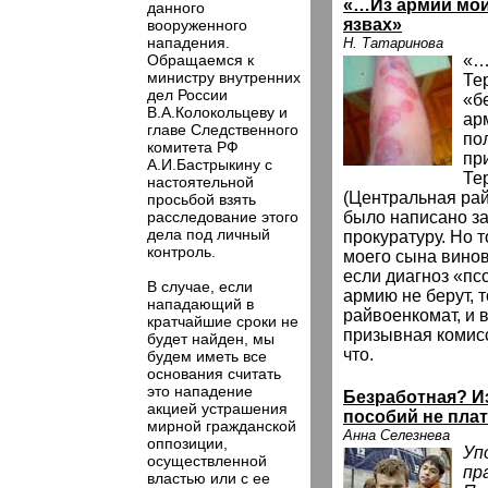
«…Из армии мой
данного
язвах»
вооруженного
нападения.
Н. Татаринова
Обращаемся к
«…
министру внутренних
Те
дел России
«б
В.А.Колокольцеву и
ар
главе Следственного
по
комитета РФ
пр
А.И.Бастрыкину с
Те
настоятельной
(Центральная ра
просьбой взять
расследование этого
было написано з
дела под личный
прокуратуру. Но 
контроль.
моего сына винов
если диагноз «пс
В случае, если
армию не берут, 
нападающий в
райвоенкомат, и 
кратчайшие сроки не
призывная комис
будет найден, мы
что.
будем иметь все
основания считать
это нападение
Безработная? И
акцией устрашения
пособий не плат
мирной гражданской
Анна Селезнева
оппозиции,
Уп
осуществленной
пр
властью или с ее