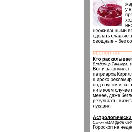
жа
у 
пр
хо
ин
неожиданными во
сделать сладкие з
овощные – без с
Кто раскалывае
Владимир Танцюра, г
Вот и закончился
патриарха Кирилл
широко рекламир
под соусом исклю
ни в коем случае
менее, даже бегл
результаты визит
лукавил.
Астрологически
Салон «МАНДРАГОР
Гороскоп на недел