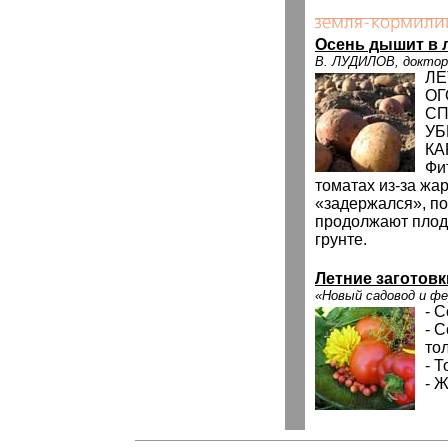
Осень дышит в 
В. ЛУДИЛОВ, доктор 
ЛЕ
ОГ
СП
УБ
КА
Фи
томатах из-за жар
«задержался», по
продолжают плод
грунте.
Летние заготовк
«Новый садовод и ф
- 
- 
то
- 
- 