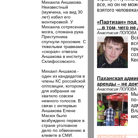
Михаила Аншакова.
все, но он не мож
Неизвестный
взятого человека
(мужчина, на вид 30
лет) избил его
монтировкой. У
«Партизан» под
Михаила сотрясение
…в том, чего не
мозга, сломана рука.
Анастасия ПОПОВА
Преступника
Вс
спугнули прохожие. С
вся
тяжелыми травмами
пр
«скорая» отвезла
со
Аншакова в институт
Ке
Склифосовского.
Михаил Аншаков -
один из кандидатов в
Паханская адми
члены КС российской
аренды – не до
оппозиции, которому
Анастасия ПОПОВА
для избрания не
Мы
хватило совсем
по
немного голосов. В
ад
связи с интервью
Аншакова Елене
Вл
Масюк было
ки
возбуждено первое в
стране уголовное
дело по обвинению в
клевете в СМИ.