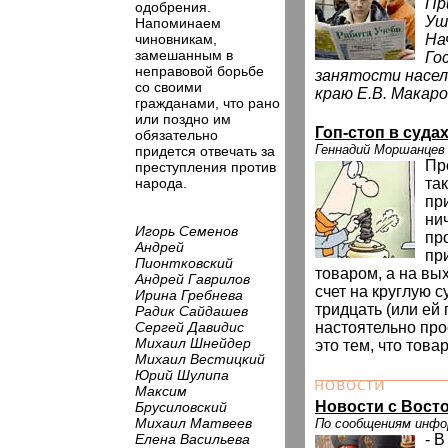
Пр
одобрения.
Уш
Напоминаем
чиновникам,
На
замешанным в
Го
неправовой борьбе
занятости насел
со своими
краю Е.В. Макаро
гражданами, что рано
или поздно им
Гоп-стоп в суда
обязательно
Геннадий Моршанцев
придется отвечать за
Пр
преступления против
народа.
так
пр
ни
Игорь Семенов
пр
Андрей
пр
Пионтковский
товаром, а на в
Андрей Гаврилов
счет на круглую с
Ирина Гребнева
тридцать (или ей
Радик Сайдашев
Сергей Давидис
настоятельно про
Михаил Шнейдер
это тем, что това
Михаил Вестицкий
Юрий Шулипа
Максим
Новости с Восто
Брусиловский
Михаил Матвеев
По сообщениям инф
Елена Васильева
- 