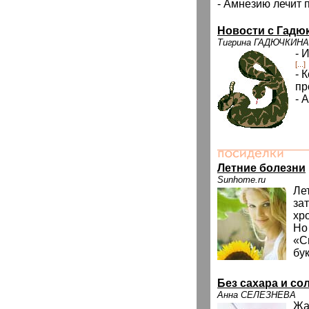
- Амнезию лечит 
Новости с Гадю
Тигрина ГАДЮЧКИНА
- 
[...]
- 
п
- 
Летние болезни
Sunhome.ru
Ле
за
хр
Но
«С
бу
Без сахара и со
Анна СЕЛЕЗНЕВА
Жа